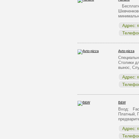
Бесплатна
Шевченков
минималь
Адрес:
К
Телефо
Avto-pizza
Специальн
Столики д
вынос, С
Адрес:
К
Телефо
B&W
Вход: Face
Платный, 
предварит
Адрес:
К
Телефо