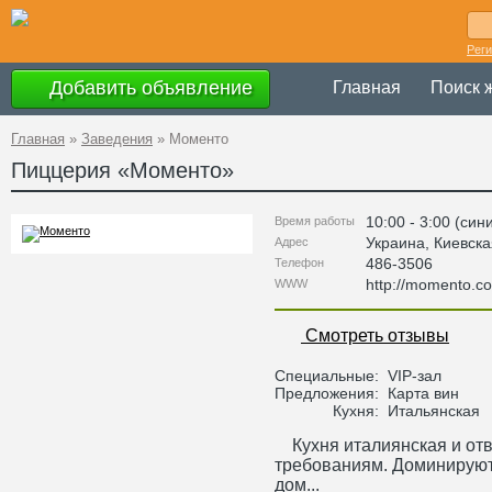
Рег
Добавить объявление
Главная
Поиск 
Главная
»
Заведения
»
Моменто
Пиццерия «
Моменто
»
10:00 - 3:00 (син
Время работы
Украина
,
Киевска
Адрес
486-3506
Телефон
http://momento.c
WWW
Смотреть отзывы
Специальные:
VIP-зал
Предложения:
Карта вин
Кухня:
Итальянская
Кухня италиянская и отв
требованиям. Доминируют
дом...