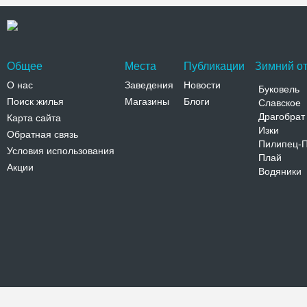
Общее
Места
Публикации
Зимний от
О нас
Заведения
Новости
Буковель
Поиск жилья
Магазины
Блоги
Славское
Драгобрат
Карта сайта
Изки
Обратная связь
Пилипец-
Условия использования
Плай
Акции
Водяники