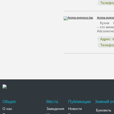
Телефо
Aroma espres
Кухня Одн
– это меню
Абсолютн
Адрес:
К
Телефо
Общее
Места
Публикации
Зимний от
О нас
Заведения
Новости
Буковель