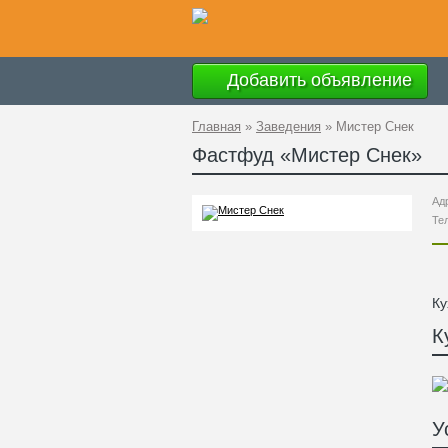
Добавить объявление
Главная
»
Заведения
»
Мистер Снек
Фастфуд «
Мистер Снек
»
Ад
Те
Ку
К
У