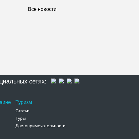
Все новости
циальных сетях:
раине
Туризм
Статьи
Туры
Достопримечательности