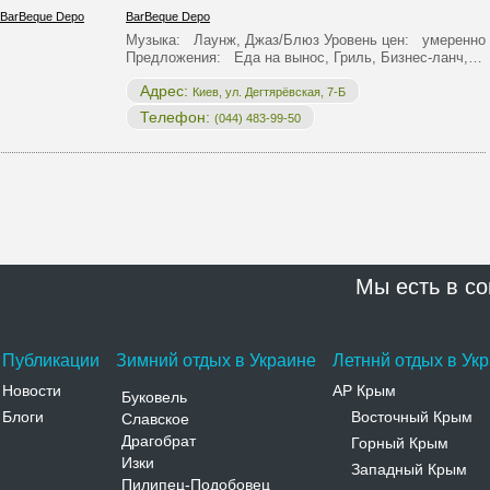
BarBeque Depo
Музыка: Лаунж, Джаз/Блюз Уровень цен: умеренно
Предложения: Еда на вынос, Гриль, Бизнес-ланч,…
Адрес:
Киев, ул. Дегтярёвская, 7-Б
Телефон:
(044) 483-99-50
Мы есть в со
Публикации
Зимний отдых в Украине
Летннй отдых в Ук
Новости
АР Крым
Буковель
Блоги
Восточный Крым
Славское
-
Драгобрат
Горный Крым
-
Изки
Западный Крым
-
Пилипец-Подобовец