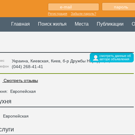
Регистрация
Забыли пароль?
Главная
Поиск жилья
Места
Публикации
О
смотреть данные об
авторе объявления
Украина
,
Киевская
, Киев,
б-р Дружбы Народов, 2
,
рес
(044) 268-41-41
лефон
Смотреть отзывы
хня:
Европейская
ухня
Европейская
слуги