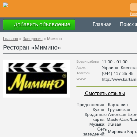
Рег
Добавить объявление
Главная
Поиск 
Главная
»
Заведения
»
Мимино
Ресторан «
Мимино
»
11:00 - 01:00
Время работы
Украина
,
Киевска
Адрес
(044) 417-35-45
Телефон
http://www.kartam
WWW
Смотреть отзывы
Предложения:
Карта вин
Кухня:
Грузинская
Кредитные
American Expre
карты:
MasterCard/Euro
Музыка:
Живая
Сеть
Мировая Карт
заведений: