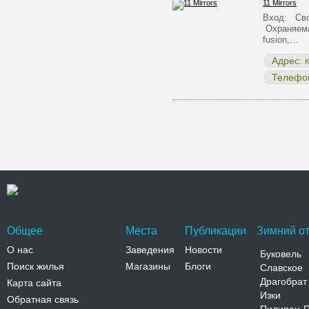
11 Mirrors
Вход: Сво
Охраняема
fusion,…
Адрес:
К
Телефо
Общее
Места
Публикации
Зимний от
О нас
Заведения
Новости
Буковель
Поиск жилья
Магазины
Блоги
Славское
Драгобрат
Карта сайта
Изки
Обратная связь