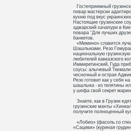
Гостеприимный грузински
повар мастерски адаптир
кухню под вкус украинских
Настоящие грузинские соу
аджарский хачапури в Ки
повара "Для лучших друзе
банкетов.
«Мимино» славится лучш
Шашлыками. Резо Гомура
национальную грузинскую 
любителей кавказского ко
Иммиретинский, Гуда приб
соусы: алычевый Ткемали
чесночный и острая Аджик
Резо готовит как у себя н
шашлыка - из телятины ил
у шефа свой секрет марин
Знаете, как в Грузии едя
грузинские манты «Хинкал
получите полноценный ку
«Лобио» (фасоль со спец
«Сациви» (куриная грудин