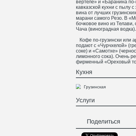
вертеле» и «Баранина по-
кавказской кухни с пылу с
вина от лучших грузински
марани самого Резо. В «М
бочковое вино из Телави,
Чача (виноградная водка).
Кофе по-грузински или а
подают с «Чурчхелой» (гр
соке) и «Самотхе» (чернос
лимонного сока). Очень 
фирменный «Ореховый то
Кухня
Грузинская
Услуги
Поделиться