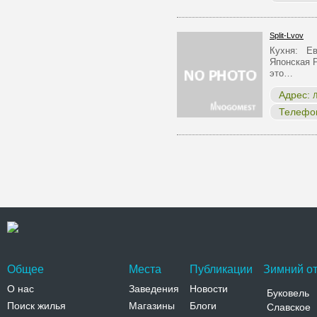
Split-Lvov
Кухня: Ев
Японская 
это…
Адрес:
Л
Телефо
Общее
Места
Публикации
Зимний от
О нас
Заведения
Новости
Буковель
Поиск жилья
Магазины
Блоги
Славское