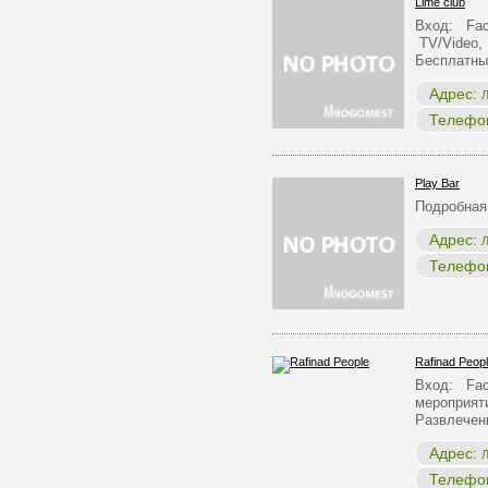
Lime club
Вход: Face
TV/Video, 
Бесплатный
Адрес:
Л
Телефо
Play Bar
Подробная
Адрес:
Л
Телефо
Rafinad Peop
Вход: Face
мероприят
Развлечен
Адрес:
Л
Телефо