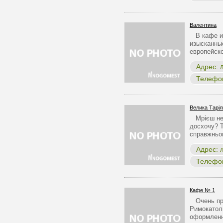
Валентина
В кафе и 
изысканны
европейск
Адрес:
Л
Телефо
Велика Таріл
Мрієш не п
досхочу? Т
справжньо
Адрес:
Л
Телефо
Кафе № 1
Очень при
Римокатол
оформленн