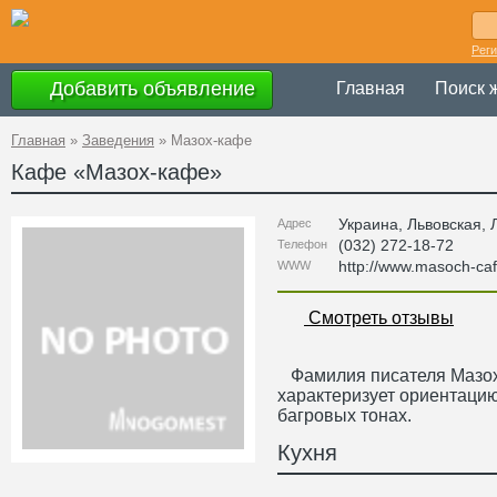
Рег
Добавить объявление
Главная
Поиск 
Главная
»
Заведения
»
Мазох-кафе
Кафе «
Мазох-кафе
»
Украина
,
Львовская
, 
Адрес
(032) 272-18-72
Телефон
http://www.masoch-ca
WWW
Смотреть отзывы
Фамилия писателя Мазоха
характеризует ориентаци
багровых тонах.
Кухня