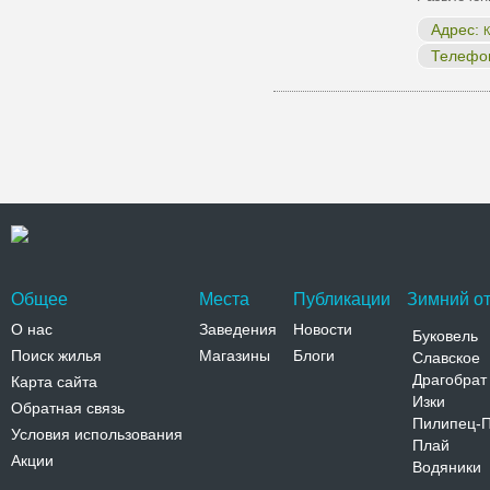
Адрес:
К
Телефо
Общее
Места
Публикации
Зимний от
О нас
Заведения
Новости
Буковель
Поиск жилья
Магазины
Блоги
Славское
Драгобрат
Карта сайта
Изки
Обратная связь
Пилипец-
Условия использования
Плай
Акции
Водяники