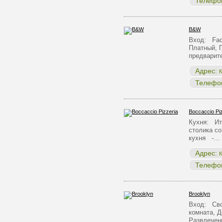
Телефо
B&W
Вход: Face
Платный, 
предварит
Адрес:
К
Телефо
Boccaccio Pi
Кухня: Ит
столика с
кухня -…
Адрес:
К
Телефо
Brooklyn
Вход: Сво
комната, Д
Развлечен