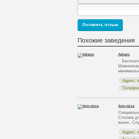
Похожие заведения
Adriano
Бесплатна
Шевченков
минималь
Адрес:
К
Телефо
Avto-pizza
Специальн
Столики д
вынос, С
Адрес:
К