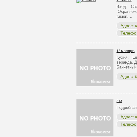
11 Mirrors
Вход: Сво
Охраняема
fusion,…
Адрес:
К
Телефо
12 месяцев
Кухня: Ев
веранда, Д
Банкетны
Адрес:
К
3+3
Подробная
Адрес:
К
Телефо