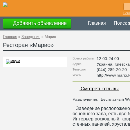
Рег
Добавить объявление
Главная
Поиск 
Главная
»
Заведения
»
Марио
Ресторан «
Марио
»
12:00-24:00
Время работы
Украина
,
Киевска
Адрес
(044) 289-20-20
Телефон
http://www.mario.k
WWW
Смотреть отзывы
Развлечения:
Бесплатный Wi
Заведение расположено 
основного зала, есть две
Интерьер роскошный: ков
стенных панелей, хрустал