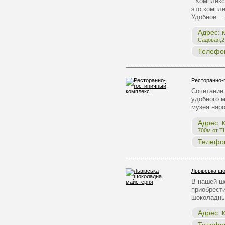
Комплекс 
это компле
Удобное…
Адрес:
К
Садовая,2,
Телефо
Ресторанно-
Сочетание 
удобного 
музея нар
Адрес:
К
700м от Т
Телефо
Львівська ш
В нашей ш
приобрест
шоколадны
Адрес:
К