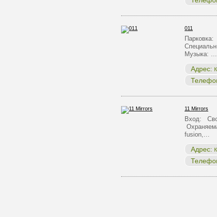
Телефо
011
Парковка:
Специальн
Музыка: …
Адрес:
К
Телефо
11 Mirrors
Вход: Сво
Охраняема
fusion,…
Адрес:
К
Телефо