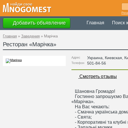
Рег
Добавить объявление
Главная
Поиск 
Главная
»
Заведения
»
Марічка
Ресторан «
Марічка
»
Украина
,
Киевская
, К
Адрес
501-84-56
Телефон
Смотреть отзывы
Шановна Громадо!
Гостинно запрошуємо Вас
«Марічка».
На Вас чекають:
- Смачна українська дом
- Свята;
- Корпоративні та клубні 
- Запальні музики.