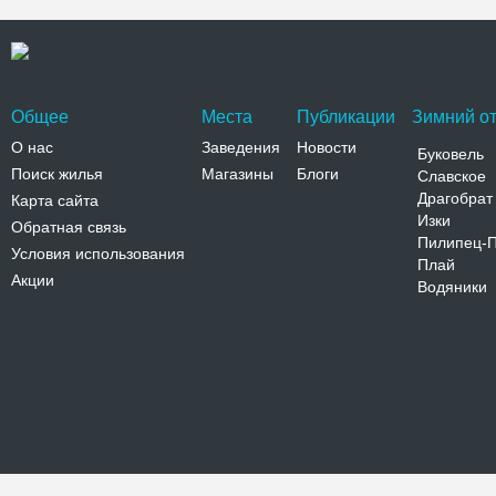
Общее
Места
Публикации
Зимний от
О нас
Заведения
Новости
Буковель
Поиск жилья
Магазины
Блоги
Славское
Драгобрат
Карта сайта
Изки
Обратная связь
Пилипец-
Условия использования
Плай
Акции
Водяники