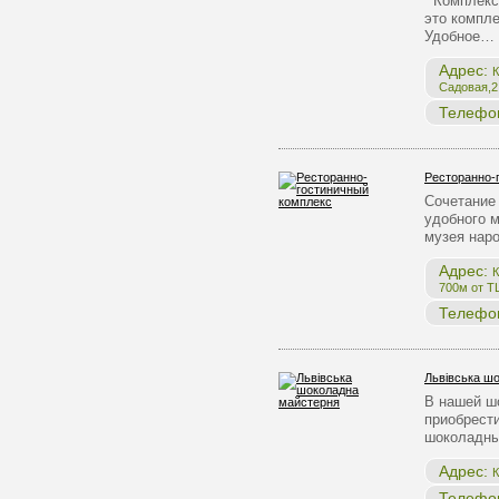
Комплекс 
это компле
Удобное…
Адрес:
К
Садовая,2,
Телефо
Ресторанно-
Сочетание 
удобного 
музея нар
Адрес:
К
700м от Т
Телефо
Львівська ш
В нашей ш
приобрест
шоколадны
Адрес:
К
Телефо