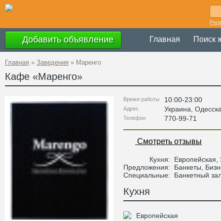
Рег
Добавить объявление
Главная
Поиск 
Главная
»
Заведения
»
Маренго
Кафе «
Маренго
»
10:00-23:00
Время работы
Украина
,
Одесск
Адрес
770-99-71
Телефон
Смотреть отзывы
Кухня:
Европейская,
Предложения:
Банкеты, Бизн
Специальные:
Банкетный за
Кухня
Европейская