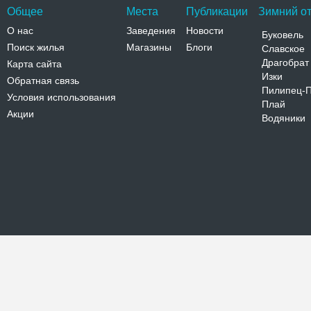
Общее
Места
Публикации
Зимний от
О нас
Заведения
Новости
Буковель
Поиск жилья
Магазины
Блоги
Славское
Драгобрат
Карта сайта
Изки
Обратная связь
Пилипец-
Условия использования
Плай
Акции
Водяники