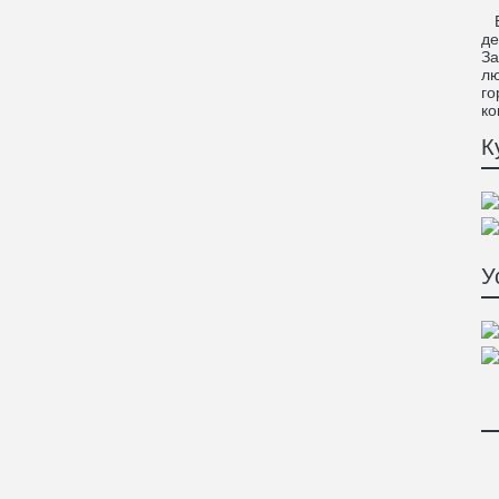
EL
де
За
лю
го
ко
К
У