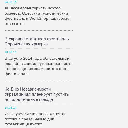
04.03.15
XII Ассамблея туристического
бизнеса: Одесский туристический
фестиваль и WorkShop Как туризм
отвечает…
В Украине стартовал фестиваль
Сорочинская ярмарка
18.08.14
В августе 2014 года обязательный
must-do в списке путешественника -
это посещение знаменитого этно-
фестиваля…
Ко Дню Независимости
Укрзалiзниця планирует пустить
дополнительные поезда
14.08.14
Из-за увеличения пассажирского
потока в праздничные дни
Укрзалiзниця пустит