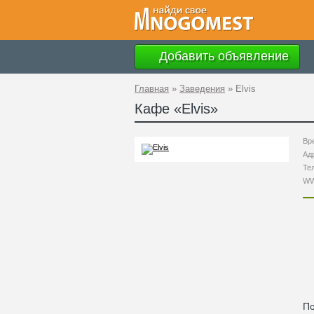
Добавить объявление
Главная
»
Заведения
»
Elvis
Кафе «
Elvis
»
Вр
Ад
Те
W
По