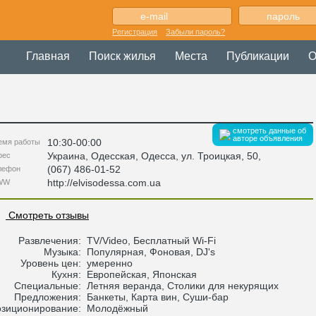
Регистрация
Забыли пароль?
Главная
Поиск жилья
Места
Публикации
О
смотреть данные об
авторе объявления
10:30-00:00
емя работы
Украина
,
Одесская
, Одесса,
ул. Троицкая, 50
,
рес
(067) 486-01-52
лефон
http://elvisodessa.com.ua
WW
Смотреть отзывы
Развлечения:
TV/Video, Бесплатный Wi-Fi
Музыка:
Популярная, Фоновая, DJ's
Уровень цен:
умеренно
Кухня:
Европейская, Японская
Специальные:
Летняя веранда, Столики для некурящих
Предложения:
Банкеты, Карта вин, Суши-бар
зиционирование:
Молодёжный