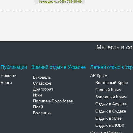
Телефон:
(048) 785-58-69
Мы есть в со
Публикации
Зимний отдых в Украине
Летннй отдых в Ук
Новости
АР Крым
Буковель
Блоги
Восточный Крым
Славское
-
Драгобрат
Горный Крым
-
Изки
Западный Крым
-
Пилипец-Подобовец
Отдых в Алуште
-
Плай
Отдых в Судаке
-
Водяники
Отдых в Ялте
-
Отдых на ЮБК
-
Отдых в Одессе