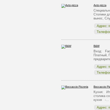
Avto-pizza
Специальн
Столики д
вынос, С
Адрес:
К
Телефо
B&W
Вход: Face
Платный, 
предварит
Адрес:
К
Телефо
Boccaccio Pi
Кухня: Ит
столика с
кухня -…
Адрес:
К