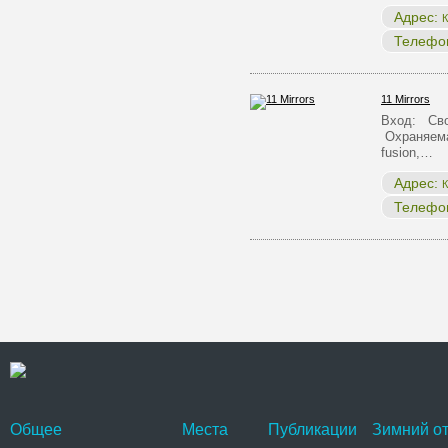
Адрес:
К
Телефо
11 Mirrors
Вход: Сво
Охраняема
fusion,…
Адрес:
К
Телефо
Общее
Места
Публикации
Зимний от