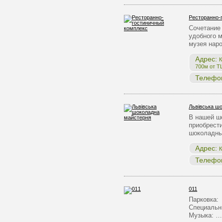
Ресторанно-
Сочетание 
удобного 
музея нар
Адрес:
К
700м от Т
Телефо
Львівська ш
В нашей ш
приобрест
шоколадны
Адрес:
К
Телефо
011
Парковка:
Специальн
Музыка: …