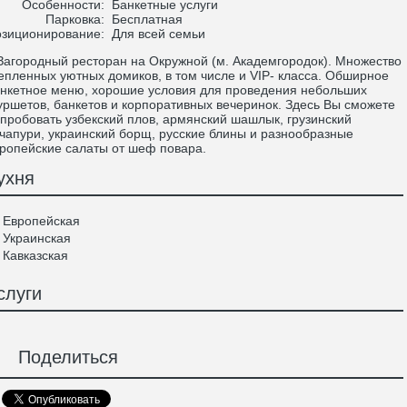
Особенности:
Банкетные услуги
Парковка:
Бесплатная
зиционирование:
Для всей семьи
городный ресторан на Окружной (м. Академгородок). Множество
епленных уютных домиков, в том числе и VIP- класса. Обширное
нкетное меню, хорошие условия для проведения небольших
ршетов, банкетов и корпоративных вечеринок. Здесь Вы сможете
пробовать узбекский плов, армянский шашлык, грузинский
чапури, украинский борщ, русские блины и разнообразные
ропейские салаты от шеф повара.
ухня
Европейская
Украинская
Кавказская
слуги
Поделиться