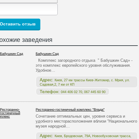
охожие заведения
Бабушкин Сад
Комплекс загородного отдыха " Бабушкин Сад» -
это комплекс европейского уровня обслуживания.
Удобное…
Адрес:
Киев, 27 км трассы Киев-Житомир, с. Мрия, ул.
Садовая,2, 7 км от КП
Телефон:
044 406 02 70, 067 445 60 90
Ресторанно-гостиничный комплекс "Влада"
Сочетание оптимальных цен, уровня сервиса и
удобного месторасположения вблизи “Национального
музея народной…
Адрес:
Киев, Бродовская, 79А, Новообуховская трасса,