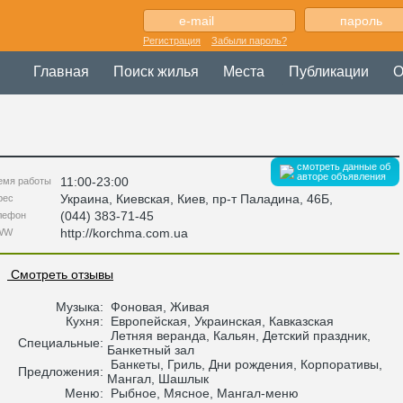
Регистрация
Забыли пароль?
Главная
Поиск жилья
Места
Публикации
О
смотреть данные об
авторе объявления
11:00-23:00
емя работы
Украина
,
Киевская
, Киев,
пр-т Паладина, 46Б
,
рес
(044) 383-71-45
лефон
http://korchma.com.ua
WW
Смотреть отзывы
Музыка:
Фоновая, Живая
Кухня:
Европейская, Украинская, Кавказская
Летняя веранда, Кальян, Детский праздник,
Специальные:
Банкетный зал
Банкеты, Гриль, Дни рождения, Корпоративы,
Предложения:
Мангал, Шашлык
Меню:
Рыбное, Мясное, Мангал-меню