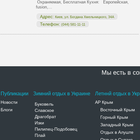
Охраняемая, Бесплатная Кухня: Европейская,
fusion,…
Адрес:
Киев, ул. Богдана Хмельницкого, 34А
Телефон:
(044) 581-11-11
Мы есть в со
Публикации
Зимний отдых в Украине
Летннй отдых в Ук
Новости
АР Крым
Буковель
Блоги
Восточный Крым
Славское
-
Драгобрат
Горный Крым
-
Изки
Западный Крым
-
Пилипец-Подобовец
Отдых в Алуште
-
Плай
Отдых в Судаке