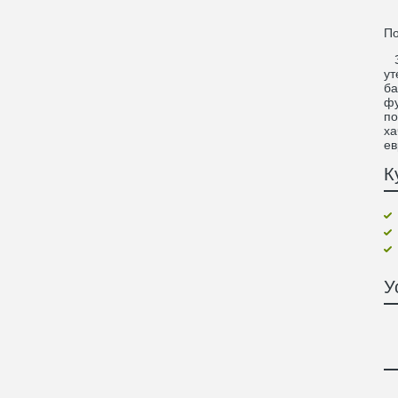
По
За
ут
ба
фу
по
ха
ев
К
У