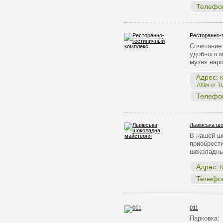
Телефо
Ресторанно-
Сочетание 
удобного 
музея нар
Адрес:
К
700м от Т
Телефо
Львівська ш
В нашей ш
приобрест
шоколадны
Адрес:
К
Телефо
011
Парковка: