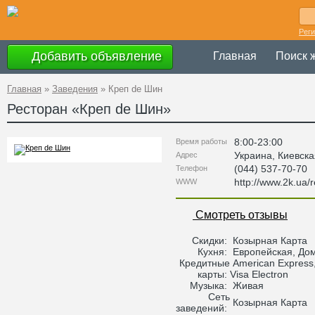
Рег
Добавить объявление
Главная
Поиск 
Главная
»
Заведения
»
Креп de Шин
Ресторан «
Креп de Шин
»
8:00-23:00
Время работы
Украина
,
Киевска
Адрес
(044) 537-70-70
Телефон
http://www.2k.ua/
WWW
Смотреть отзывы
Скидки:
Козырная Карта
Кухня:
Европейская, До
Кредитные
American Express,
карты:
Visa Electron
Музыка:
Живая
Сеть
Козырная Карта
заведений: