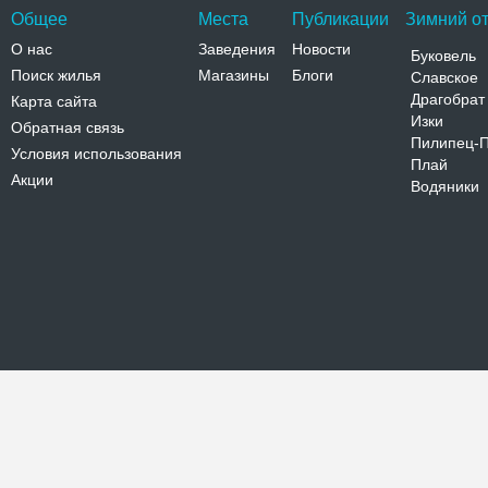
Общее
Места
Публикации
Зимний от
О нас
Заведения
Новости
Буковель
Поиск жилья
Магазины
Блоги
Славское
Драгобрат
Карта сайта
Изки
Обратная связь
Пилипец-
Условия использования
Плай
Акции
Водяники