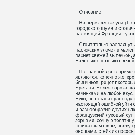
Описание
На перекрестке улиц Гого
городского шума и столич
настоящей Франции - уютн
Стоит только распахнуть 
парижских улочек и малень
пахнет свежей выпечкой, а
маленькие огоньки свечей
Но главной достопримеч
являются, конечно же, кр
блинчиков, рецепт которы
Бретани. Более сорока ви
начинками на любой вкус,
муки, не оставят равнод
настоящей ошибкой уйти 
и разнообразие других б
французский луковый суп,
зернами, сочную телятину
шпинатным пюре, ножку кр
овощами, стейк из лосося