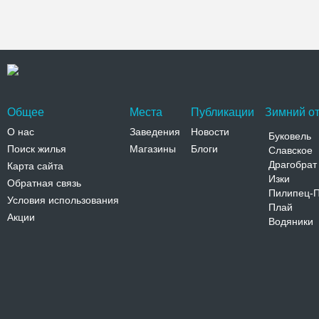
Общее
Места
Публикации
Зимний от
О нас
Заведения
Новости
Буковель
Поиск жилья
Магазины
Блоги
Славское
Драгобрат
Карта сайта
Изки
Обратная связь
Пилипец-
Условия использования
Плай
Акции
Водяники