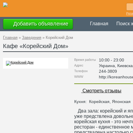
Рег
Добавить объявление
Главная
Поиск 
Главная
»
Заведения
»
Корейский Дом
Кафе «
Корейский Дом
»
10:00 - 23:00
Время работы
Украина
,
Киевска
Адрес
244-3809
Телефон
http://koreanhou
WWW
Смотреть отзывы
Кухня:
Корейская, Японская
Два зала: корейский и яп
уже предствлена довольн
корейская кухня - это неч
ресторан - единственное м
предствалена настолько с