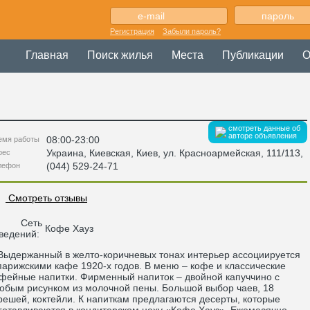
Регистрация
Забыли пароль?
Главная
Поиск жилья
Места
Публикации
О
смотреть данные об
авторе объявления
08:00-23:00
емя работы
Украина
,
Киевская
, Киев,
ул. Красноармейская, 111/113
,
рес
(044) 529-24-71
лефон
Смотреть отзывы
Сеть
Кофе Хауз
ведений:
держанный в желто-коричневых тонах интерьер ассоциируется
парижскими кафе 1920-х годов. В меню – кофе и классические
фейные напитки. Фирменный напиток – двойной капуччино с
обым рисунком из молочной пены. Большой выбор чаев, 18
ешей, коктейли. К напиткам предлагаются десерты, которые