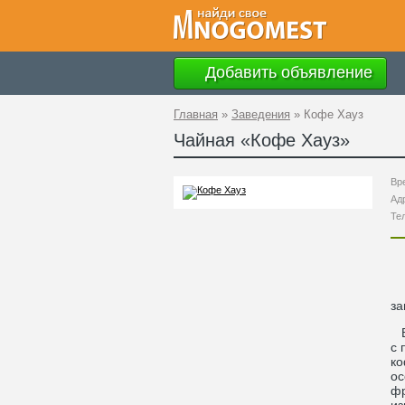
Добавить объявление
Главная
»
Заведения
»
Кофе Хауз
Чайная «
Кофе Хауз
»
Вр
Ад
Те
за
Вы
с 
ко
ос
фр