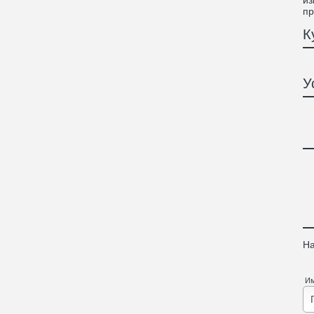
из
пр
К
У
На
И