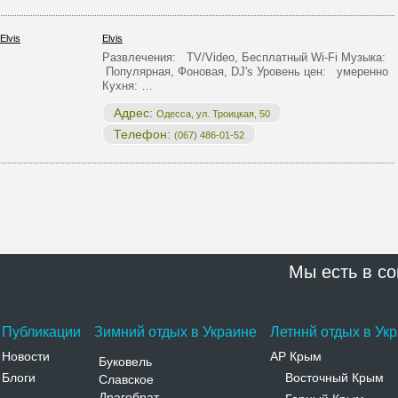
Elvis
Развлечения: TV/Video, Бесплатный Wi-Fi Музыка:
Популярная, Фоновая, DJ's Уровень цен: умеренно
Кухня: …
Адрес:
Одесса, ул. Троицкая, 50
Телефон:
(067) 486-01-52
Мы есть в со
Публикации
Зимний отдых в Украине
Летннй отдых в Ук
Новости
АР Крым
Буковель
Блоги
Восточный Крым
Славское
-
Драгобрат