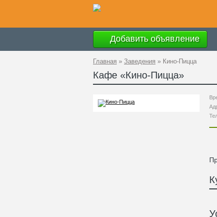
Добавить объявление
Главная
»
Заведения
»
Кино-Пицца
Кафе «
Кино-Пицца
»
Вр
Ад
Те
П
К
У