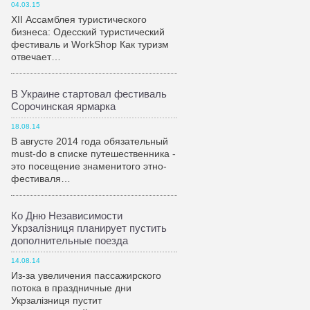
04.03.15
XII Ассамблея туристического
бизнеса: Одесский туристический
фестиваль и WorkShop Как туризм
отвечает…
В Украине стартовал фестиваль
Сорочинская ярмарка
18.08.14
В августе 2014 года обязательный
must-do в списке путешественника -
это посещение знаменитого этно-
фестиваля…
Ко Дню Независимости
Укрзалiзниця планирует пустить
дополнительные поезда
14.08.14
Из-за увеличения пассажирского
потока в праздничные дни
Укрзалiзниця пустит