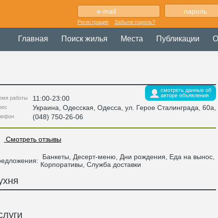
Регистрация
Забыли пароль?
Главная
Поиск жилья
Места
Публикации
О
смотреть данные об
авторе объявления
11:00-23:00
емя работы
Украина
,
Одесская
, Одесса,
ул. Герое Сталинграда, 60а
,
рес
(048) 750-26-06
лефон
Смотреть отзывы
Банкеты, Десерт-меню, Дни рождения, Еда на вынос,
редложения:
Корпоративы, Служба доставки
ухня
слуги