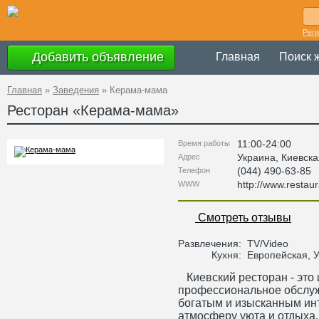
Рег
Добавить объявление
Главная
Поиск 
Главная
»
Заведения
»
Керама-мама
Ресторан «
Керама-мама
»
11:00-24:00
Время работы
Украина
,
Киевска
Адрес
(044) 490-63-85
Телефон
http://www.restau
WWW
Смотреть отзывы
Развлечения:
TV/Video
Кухня:
Европейская, У
Киевский ресторан - это 
профессиональное обслуж
богатым и изысканным ин
атмосферу уюта и отдыха.