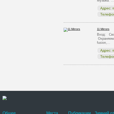
Музыка: …
Адрес:
К
Телефо
11 Mirrors
Вход: Сво
Охраняема
fusion,…
Адрес:
К
Телефо
Общее
Места
Публикации
Зимний от