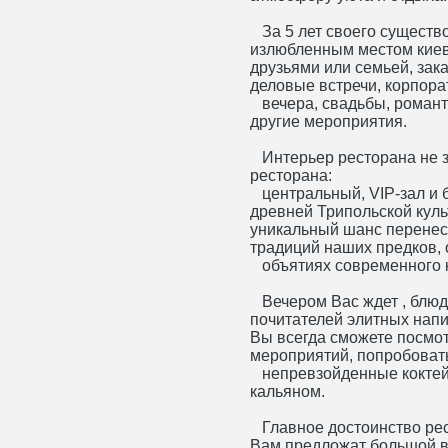
За 5 лет своего существ
излюбленным местом киевл
друзьями или семьей, зака
деловые встречи, корпор
вечера, свадьбы, романт
другие мероприятия.
Интерьер ресторана не зн
ресторана:
центральный, VIP-зал и 
древней Трипольской культ
уникальный шанс перенес
традиций наших предков, 
объятиях современного 
Вечером Вас ждет , блюд
почитателей элитных напи
Вы всегда сможете посмо
мероприятий, попробоват
непревзойденные коктей
кальяном.
Главное достоинство рест
Вам предложат большой в