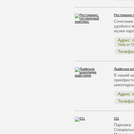
Ресторанно-
Сочетание 
удобного 
музея нар
Адрес:
К
700м от Т
Телефо
Львівська ш
В нашей ш
приобрест
шоколадны
Адрес:
К
Телефо
011
Парковка:
Специальн