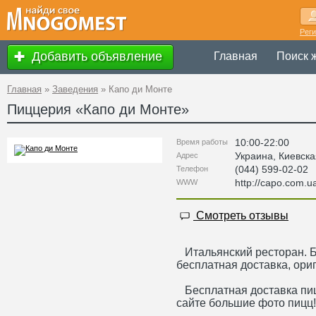
Рег
Добавить объявление
Главная
Поиск 
Главная
»
Заведения
»
Капо ди Монте
Пиццерия «
Капо ди Монте
»
10:00-22:00
Время работы
Украина
,
Киевска
Адрес
(044) 599-02-02
Телефон
http://capo.com.u
WWW
Смотреть отзывы
Итальянский ресторан. Б
бесплатная доставка, ори
Бесплатная доставка пиц
сайте большие фото пицц!