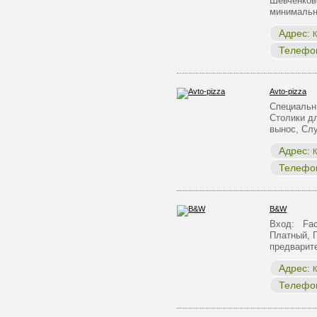
Шевченков
минималь
Адрес:
К
Телефо
Avto-pizza
Специальн
Столики д
вынос, С
Адрес:
К
Телефо
B&W
Вход: Face
Платный, 
предварит
Адрес:
К
Телефо