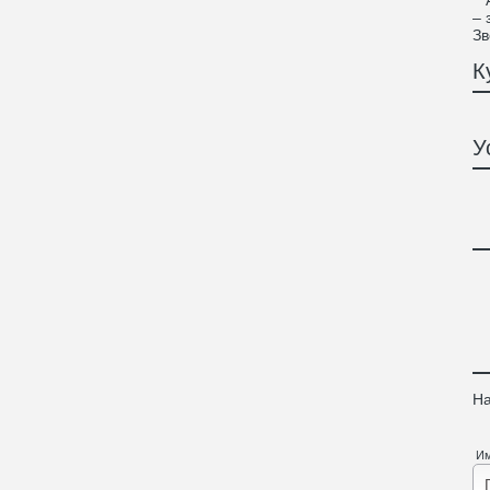
А 
– 
Зв
К
У
На
И