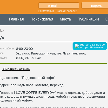
Регистрация
Забыли пароль?
Главная
Поиск жилья
Места
Публикации
О
day
y
»
смотреть данные об
авторе объявления
8:00-23:00
емя работы
Украина
,
Киевская
, Киев,
пл. Льва Толстого
,
рес
(050) 801-91-48
лефон
Смотреть отзывы
редложения:
"Подвешенный кофе"
рес: площадь Льва Толстого, переход.
перь в I LOVE COFFE EVERYDAY можно сделать доброе дело и
пить кофе для нуждающихся, ведь кофейня участвует в движении
одвешенный кофе».