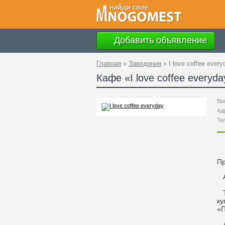
Добавить объявление
Главная
»
Заведения
»
I love coffee every
Кафе «
I love coffee everyda
Вр
Ад
Те
П
Ад
Те
ку
«П