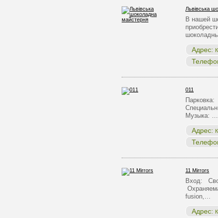
Львівська ш
В нашей ш
приобрест
шоколадны
Адрес:
К
Телефо
011
Парковка:
Специальн
Музыка: …
Адрес:
К
Телефо
11 Mirrors
Вход: Сво
Охраняема
fusion,…
Адрес:
К