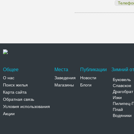
Телефо
Общее
Места
Публикации
Зимний от
О нас
Заведения
Новости
Буковель
Поиск жилья
Магазины
Блоги
Славское
Драгобрат
Карта сайта
Изки
Обратная связь
Пилипец-
Условия использования
Плай
Акции
Водяники