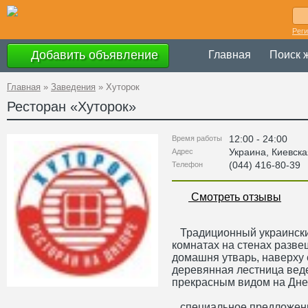
Рег
Добавить объявление
Главная
Поиск 
Главная
»
Заведения
»
Хуторок
Ресторан «
Хуторок
»
12:00 - 24:00
Время работы
Украина
,
Киевска
Адрес
(044) 416-80-39
Телефон
Смотреть отзывы
Традиционный украинский
комнатах на стенах разв
домашня утварь, наверху 
деревянная лестница веде
прекрасным видом на Дне
специальное предложени