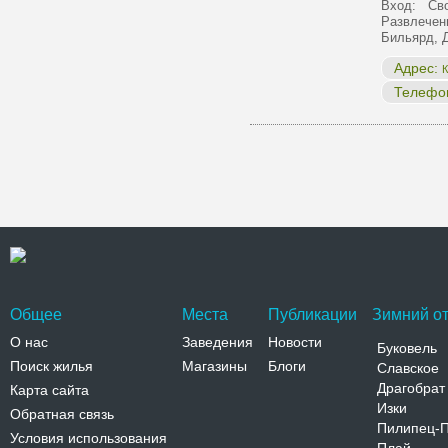
Вход: Сво
Развлечен
Бильярд, 
Адрес:
К
Телефо
Общее
Места
Публикации
Зимний от
О нас
Заведения
Новости
Буковель
Поиск жилья
Магазины
Блоги
Славское
Драгобрат
Карта сайта
Изки
Обратная связь
Пилипец-
Условия использования