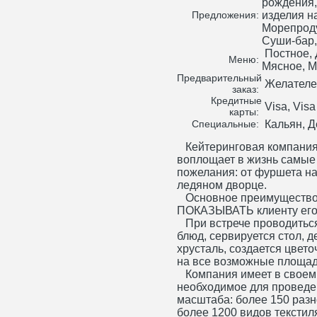
рождения,
изделия н
Предложения:
Морепроду
Суши-бар,
Постное, 
Меню:
Мясное, 
Предварительный
Желателе
заказ:
Кредитные
Visa, Visa
карты:
Кальян, Д
Специальные:
Кейтеринговая компания
воплощает в жизнь самые
пожелания: от фуршета на
ледяном дворце.
Основное преимущество к
ПОКАЗЫВАТЬ клиенту его
При встрече проводиться
блюд, сервируется стол, 
хрусталь, создается цвето
на все возможные площад
Компания имеет в своем 
необходимое для проведе
масштаба: более 150 разн
более 1200 видов текстил