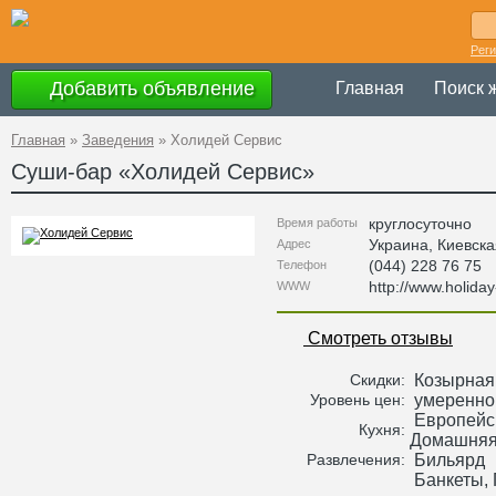
Рег
Добавить объявление
Главная
Поиск 
Главная
»
Заведения
»
Холидей Сервис
Суши-бар «
Холидей Сервис
»
круглосуточно
Время работы
Украина
,
Киевска
Адрес
(044) 228 76 75
Телефон
http://www.holida
WWW
Смотреть отзывы
Козырная
Скидки:
умеренно
Уровень цен:
Европейск
Кухня:
Домашня
Бильярд
Развлечения:
Банкеты, 