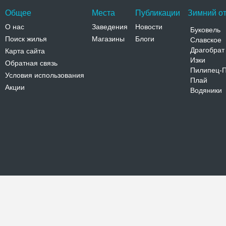
Общее
Места
Публикации
Зимний от
О нас
Заведения
Новости
Буковель
Поиск жилья
Магазины
Блоги
Славское
Драгобрат
Карта сайта
Изки
Обратная связь
Пилипец-
Условия использования
Плай
Акции
Водяники