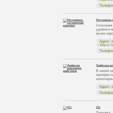
Телефо
Ресторанно-
Сочетание 
удобного 
музея нар
Адрес:
К
700м от Т
Телефо
Львівська ш
В нашей ш
приобрест
шоколадны
Адрес:
К
Телефо
011
Парковка: