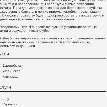
 Корпоративы. Диско-холл «Rich-club» проводит вечеринки самых
зных тем и направлений. Мы реализуем любые пожелания
казчика. Пати для молодежи и вечера для более зрелой публики,
ржественные банкеты и легкие приемы-коктейли, презентации и
д. К каждому торжеству будет подобрано соответствующее меню и
рная карта и, конечно же, яркая шоу-програма.
зидентами Rich-club являются лучшие украинские опытные
джеи и ведущие ночных клубов.
 Для более уединенного и спокойного времяпровождения можем
едложить изысканный Кальянный зал в восточном стиле,
естимостью до 30 чел.
ухня
Европейская
Украинская
Кавказская
слуги
Шоу
Стриптиз