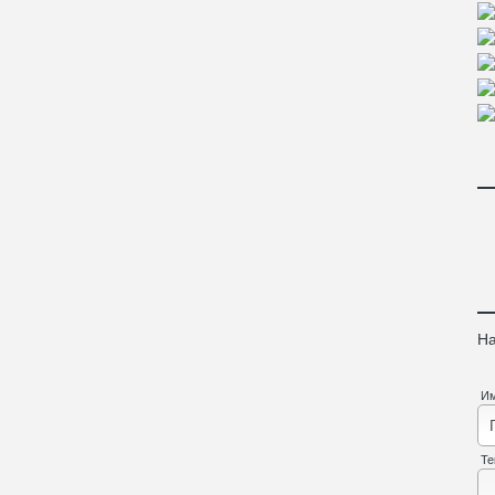
На
И
Те