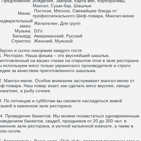
Предложения:
рождения, Завтрак, Карта вин, Корпоративы,
Мангал, Суши-бар, Шашлык
Постное, Мясное, Свежайшие блюда от
Меню:
профессионального Шеф-повара, Мангал-меню
едварительный
Желателен, Для групп
заказ:
Музыка:
DJ's
Бильярд:
Американский, Русский
Стриптиз:
Женский, Мужской
усно и сытно накормим каждого гостя.
 Ресторан. Наша фишка – это вкуснейший шашлык,
иготовленный на ваших глазах на открытом огне в зале ресторана.
 используем мясо только украинского производителя и строго
едим за качеством приготовленного шашлыка.
 Мангал-меню. Особое внимание заслуживает мангал-меню от
ф-повара. Наш повар знает, как сделать мясо вкуснее, овощи
оматнее, а рыбу сочнее.
 По пятницам и субботам вы сможете насладиться живой
зыкой в каминном зале ресторана.
 Проведение банкетов. Мы можем похвастаться одновременным
оведением банкетов, свадеб, праздников от 20 до 300 чел. в
минном зале ресторана, в уютной кальянной комнате, а также в
ско-холле.