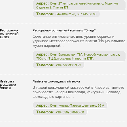
Адрес:
Киев, 27 км трассы Киев-Житомир, с. Мрия, ул.
Садовая,2, 7 км от КП
Телефон:
044 406 02 70, 067 445 60 90
Ресторанно-гостиничный комплекс "Влада"
Сочетание оптимальных цен, уровня сервиса и
удобного месторасположения вблизи “Национального
музея народной…
Адрес:
Киев, Бродовская, 79А, Новообуховская трасса,
700м от ТЦ Домосфера. Напротив КПП.
Телефон:
+38 050 293 53 93
Львівська шоколадна майстерня
В нашей шоколадной мастерской в Киеве вы можете
приобрести: наборы шоколада, фигурный шоколад,
шоколадные картины,…
Адрес:
Киев, ,ульвар Тараса Шевченко, 36 А
Телефон:
+38 (050) 370-90-60