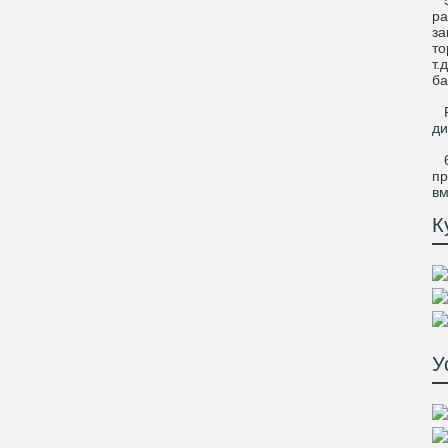
5.
ра
за
то
т.
ба
Ре
ди
6.
пр
вм
К
У