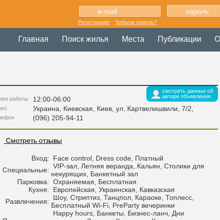
Регистрация
Забыли пароль?
Главная
Поиск жилья
Места
Публикации
О
смотреть данные об
авторе объявления
12:00-06:00
емя работы
Украина
,
Киевская
, Киев,
ул. Картвелишвили, 7/2
,
рес
(096) 205-94-11
лефон
Смотреть отзывы
Вход:
Face control, Dress code, Платный
VIP-зал, Летняя веранда, Кальян, Столики для
Специальные:
некурящих, Банкетный зал
Парковка:
Охраняемая, Бесплатная
Кухня:
Европейская, Украинская, Кавказская
Шоу, Стриптиз, Танцпол, Караоке, Топлесс,
Развлечения:
Бесплатный Wi-Fi, PreParty вечеринки
Happy hours, Банкеты, Бизнес-ланч, Дни