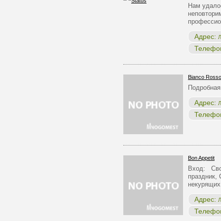
Нам удало
неповтори
професси
Адрес:
Л
Телефо
Bianco Rosso
Подробная
Адрес:
Л
Телефо
Bon Appetit
Вход: Сво
праздник, 
некурящих
Адрес:
Л
Телефо