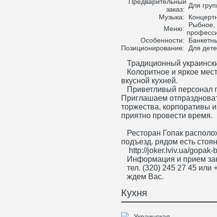
Предварительный
Для груп
заказ:
Музыка:
Концертн
Рыбное, 
Меню:
професси
Особенности:
Банкетны
Позиционирование:
Для дете
Традиционный украински
Колоритное и яркое место
вкусной кухней.
Приветливый персонал п
Приглашаем отпраздноват
торжества, корпоративы и 
приятно провести время.
Ресторан Гопак располож
подъезд. рядом есть стоя
http://joker.lviv.ua/gopak-
Информация и прием за
тел. (320) 245 27 45 или
ждем Вас.
Кухня
Украинская