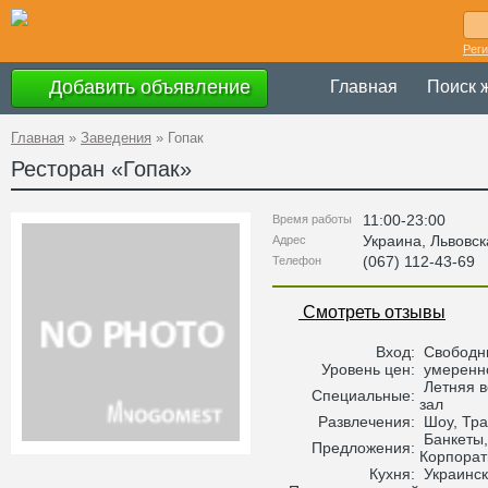
Рег
Добавить объявление
Главная
Поиск 
Главная
»
Заведения
»
Гопак
Ресторан «
Гопак
»
11:00-23:00
Время работы
Украина
,
Львовск
Адрес
(067) 112-43-69
Телефон
Смотреть отзывы
Вход:
Свободн
Уровень цен:
умеренн
Летняя в
Специальные:
зал
Развлечения:
Шоу, Тра
Банкеты,
Предложения:
Корпорат
Кухня:
Украинск