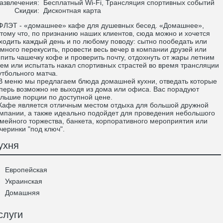
азвлечения:
Бесплатный Wi-Fi, Трансляция спортивных событий
Скидки:
Дисконтная карта
ЭТ - «домашнее» кафе для душевных бесед. «Домашнее»,
тому что, по признанию наших клиентов, сюда можно и хочется
ходить каждый день и по любому поводу: сытно пообедать или
много перекусить, провести весь вечер в компании друзей или
пить чашечку кофе и проверить почту, отдохнуть от жары летним
ем или испытать накал спортивных страстей во время трансляции
тбольного матча.
меню мы предлагаем блюда домашней кухни, отведать которые
перь возможно не выходя из дома или офиса. Вас порадуют
льшие порции по доступной цене.
фе является отличным местом отдыха для большой дружной
мпании, а также идеально подойдет для проведения небольшого
мейного торжества, банкета, корпоративного мероприятия или
черинки "под ключ".
ухня
Европейская
Украинская
Домашняя
слуги