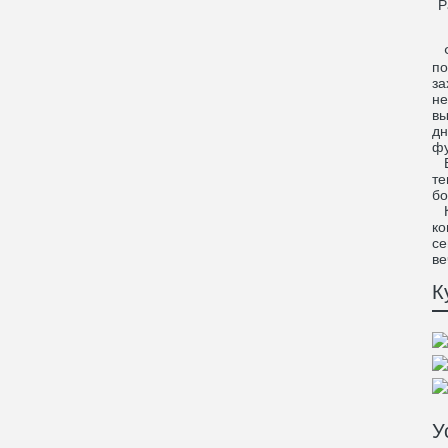
Р
ФЛ
по
за
не
вы
дн
фу
В 
те
бо
Ка
ко
се
ве
К
У