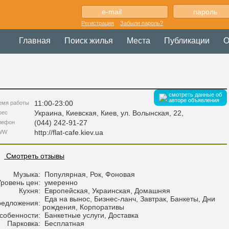
Регистрация
Забыли пароль?
Главная
Поиск жилья
Места
Публикации
О
смотреть данные об
авторе объявления
11:00-23:00
емя работы
Украина
,
Киевская
, Киев,
ул. Волынская, 22
,
рес
(044) 242-91-27
лефон
http://flat-cafe.kiev.ua
WW
Смотреть отзывы
Музыка:
Популярная, Рок, Фоновая
Уровень цен:
умеренно
Кухня:
Европейская, Украинская, Домашняя
Еда на вынос, Бизнес-ланч, Завтрак, Банкеты, Дни
редложения:
рождения, Корпоративы
собенности:
Банкетные услуги, Доставка
Парковка:
Бесплатная