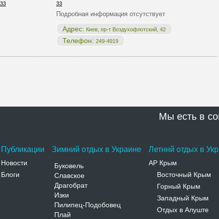
33
Подробная информация отсутствует
Адрес:
Киев, пр-т Воздухофлотский, 42
Телефон:
249-4919
Мы есть в со
Публикации
Зимний отдых в Украине
Летннй отдых в Ук
Новости
АР Крым
Буковель
Блоги
Восточный Крым
Славское
-
Драгобрат
Горный Крым
-
Изки
Западный Крым
-
Пилипец-Подобовец
Отдых в Алуште
-
Плай