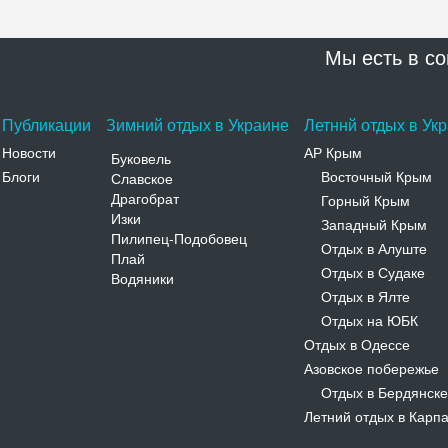
Мы есть в со
Публикации
Зимний отдых в Украине
Летннй отдых в Ук
Новости
АР Крым
Буковель
Блоги
Восточный Крым
Славское
-
Драгобрат
Горный Крым
-
Изки
Западный Крым
-
Пилипец-Подобовец
Отдых в Алуште
-
Плай
Отдых в Судаке
-
Водяники
Отдых в Ялте
-
Отдых на ЮБК
-
Отдых в Одессе
Азовское побережье
Отдых в Бердянске
-
Летний отдых в Карп