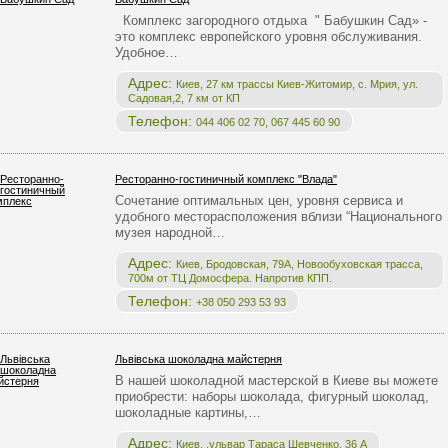
Комплекс загородного отдыха " Бабушкин Сад» -
это комплекс европейского уровня обслуживания.
Удобное…
Адрес:
Киев, 27 км трассы Киев-Житомир, с. Мрия, ул.
Садовая,2, 7 км от КП
Телефон:
044 406 02 70, 067 445 60 90
Ресторанно-гостиничный комплекс "Влада"
Сочетание оптимальных цен, уровня сервиса и
удобного месторасположения вблизи “Национального
музея народной…
Адрес:
Киев, Бродовская, 79А, Новообуховская трасса,
700м от ТЦ Домосфера. Напротив КПП.
Телефон:
+38 050 293 53 93
Львівська шоколадна майстерня
В нашей шоколадной мастерской в Киеве вы можете
приобрести: наборы шоколада, фигурный шоколад,
шоколадные картины,…
Адрес:
Киев, ,ульвар Тараса Шевченко, 36 А