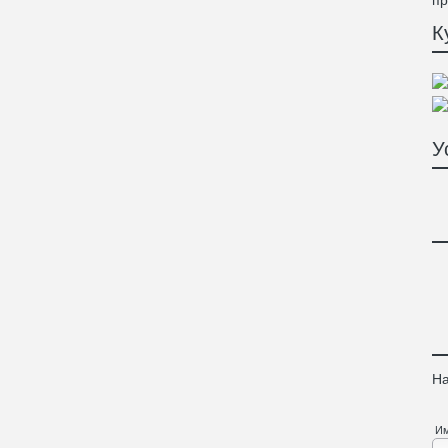
пр
К
У
На
И