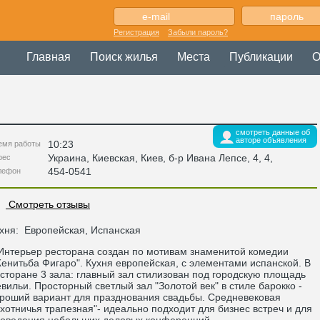
Регистрация
Забыли пароль?
Главная
Поиск жилья
Места
Публикации
О
смотреть данные об
авторе объявления
10:23
емя работы
Украина
,
Киевская
, Киев,
б-р Ивана Лепсе, 4, 4
,
рес
454-0541
лефон
Смотреть отзывы
хня:
Европейская, Испанская
терьер ресторана создан по мотивам знаменитой комедии
енитьба Фигаро". Кухня европейская, с элементами испанской. В
сторане 3 зала: главный зал стилизован под городскую площадь
вильи. Просторный светлый зал "Золотой век" в стиле барокко -
роший вариант для празднования свадьбы. Средневековая
хотничья трапезная"- идеально подходит для бизнес встреч и для