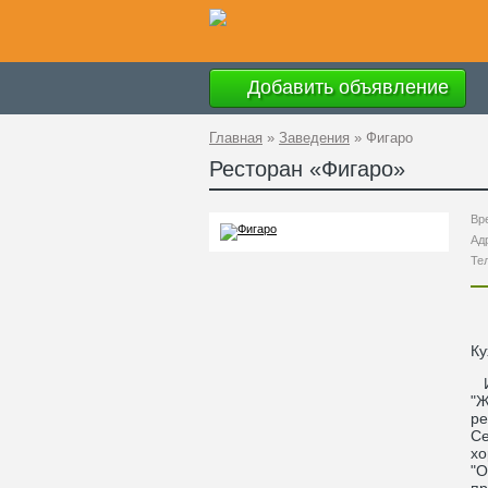
Добавить объявление
Главная
»
Заведения
»
Фигаро
Ресторан «
Фигаро
»
Вр
Ад
Те
Ку
Ин
"Ж
ре
Се
хо
"О