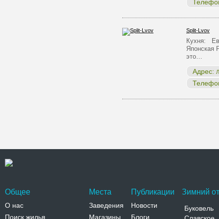
Телефо
Split-Lvov
Кухня: Ев
Японская 
это…
Адрес:
Л
Телефо
Общее
Места
Публикации
Зимний от
О нас
Заведения
Новости
Буковель
Поиск жилья
Магазины
Блоги
Славское