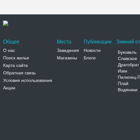
Общее
Места
Публикации
Зимний от
О нас
Заведения
Новости
Буковель
Поиск жилья
Магазины
Блоги
Славское
Драгобрат
Карта сайта
Изки
Обратная связь
Пилипец-
Условия использования
Плай
Акции
Водяники