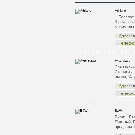
Adriano
Бесплатна
Шевченков
минималь
Адрес:
К
Телефо
Avto-pizza
Специальн
Столики д
вынос, С
Адрес:
К
Телефо
B&W
Вход: Face
Платный, 
предварит