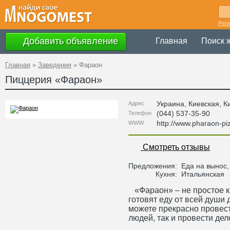
Рег
Добавить объявление
Главная
Поиск 
Главная
»
Заведения
»
Фараон
Пиццерия «
Фараон
»
Украина
,
Киевская
, К
Адрес
(044) 537-35-90
Телефон
http://www.pharaon-pi
WWW
Смотреть отзывы
Предложения:
Еда на вынос,
Кухня:
Итальянская
«Фараон» – не простое ка
готовят еду от всей души 
можете прекрасно провест
людей, так и провести де