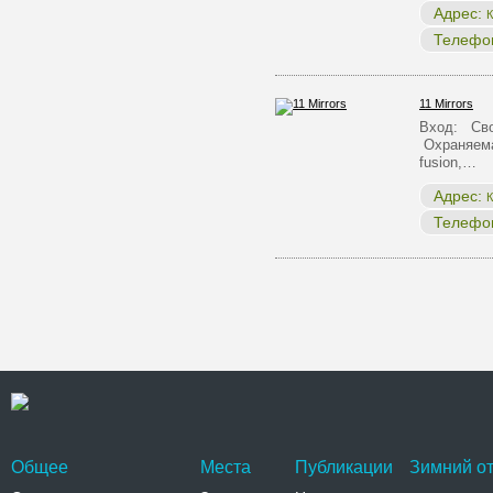
Адрес:
К
Телефо
11 Mirrors
Вход: Сво
Охраняема
fusion,…
Адрес:
К
Телефо
Общее
Места
Публикации
Зимний от