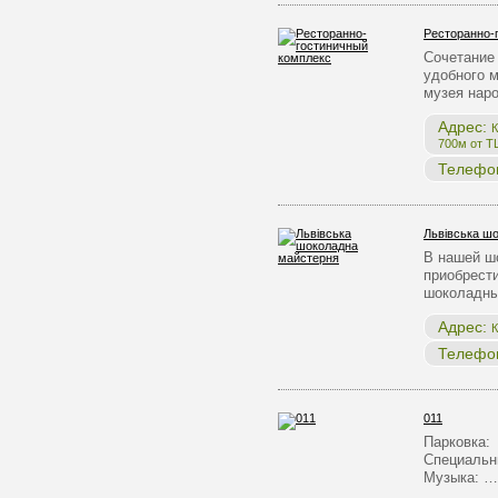
Ресторанно-
Сочетание 
удобного 
музея нар
Адрес:
К
700м от Т
Телефо
Львівська ш
В нашей ш
приобрест
шоколадны
Адрес:
К
Телефо
011
Парковка:
Специальн
Музыка: …