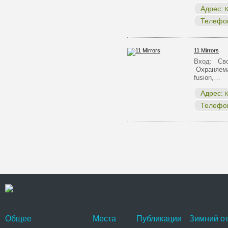
Адрес:
К
Телефо
11 Mirrors
Вход: Сво
Охраняема
fusion,…
Адрес:
К
Телефо
Общее
Места
Публикации
Зимний от