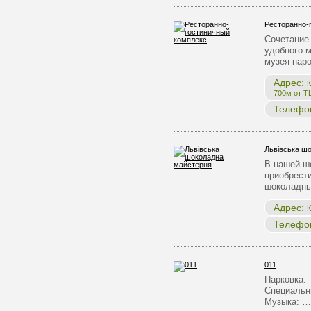
Ресторанно-
Сочетание 
удобного 
музея нар
Адрес:
К
700м от Т
Телефо
Львівська ш
В нашей ш
приобрест
шоколадны
Адрес:
К
Телефо
011
Парковка:
Специальн
Музыка: …