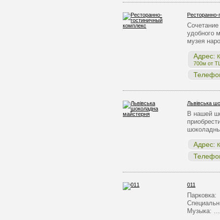
Ресторанно-
Сочетание 
удобного 
музея нар
Адрес:
К
700м от Т
Телефо
Львівська ш
В нашей ш
приобрест
шоколадны
Адрес:
К
Телефо
011
Парковка:
Специальн
Музыка: …