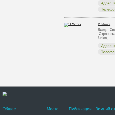
Адрес:
К
Телефо
11 Mirrors
Вход: Сво
Охраняема
fusion,…
Адрес:
К
Телефо
Общее
Места
Публикации
Зимний от