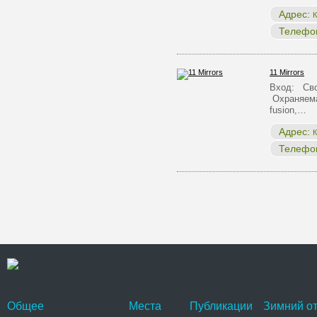
Адрес:
К
Телефо
11 Mirrors
Вход: Сво
Охраняема
fusion,…
Адрес:
К
Телефо
Общее
Места
Публикации
Зимний от