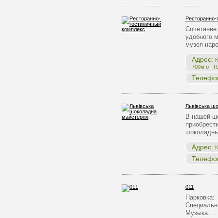
Ресторанно-
Сочетание 
удобного 
музея нар
Адрес:
К
700м от Т
Телефо
Львівська ш
В нашей ш
приобрест
шоколадны
Адрес:
К
Телефо
011
Парковка:
Специальн
Музыка: …