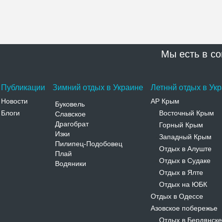
Мы есть в со
Публикации
Зимний отдых в Украине
Летннй отдых в Ук
Новости
АР Крым
Буковель
Блоги
Восточный Крым
Славское
-
Драгобрат
Горный Крым
-
Изки
Западный Крым
-
Пилипец-Подобовец
Отдых в Алуште
-
Плай
Отдых в Судаке
-
Водяники
Отдых в Ялте
-
Отдых на ЮБК
-
Отдых в Одессе
Азовское побережье
Отдых в Бердянске
-