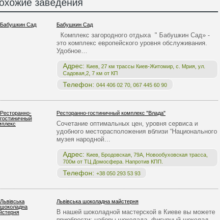
охожие заведения
Бабушкин Сад
Комплекс загородного отдыха " Бабушкин Сад» -
это комплекс европейского уровня обслуживания.
Удобное…
Адрес:
Киев, 27 км трассы Киев-Житомир, с. Мрия, ул.
Садовая,2, 7 км от КП
Телефон:
044 406 02 70, 067 445 60 90
Ресторанно-гостиничный комплекс "Влада"
Сочетание оптимальных цен, уровня сервиса и
удобного месторасположения вблизи “Национального
музея народной…
Адрес:
Киев, Бродовская, 79А, Новообуховская трасса,
700м от ТЦ Домосфера. Напротив КПП.
Телефон:
+38 050 293 53 93
Львівська шоколадна майстерня
В нашей шоколадной мастерской в Киеве вы можете
приобрести: наборы шоколада, фигурный шоколад,