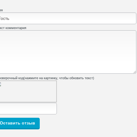
мя
кст комментария
оверочный код(нажмите на картинку, чтобы обновить текст)