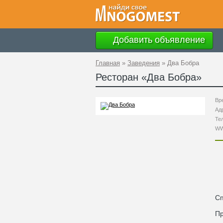
Добавить объявление
Главная
»
Заведения
»
Два Бобра
Ресторан «
Два Бобра
»
Вр
Ад
Те
W
С
П