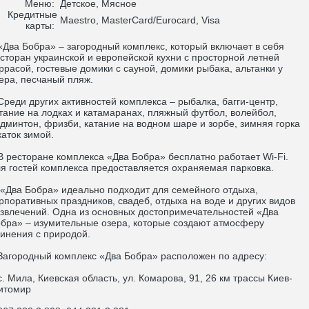
Меню:
Детское, Мясное
Кредитные
Maestro, MasterCard/Eurocard, Visa
карты:
ва Бобра» – загородный комплекс, который включает в себя
сторан украинской и европейской кухни с просторной летней
ррасой, гостевые домики с сауной, домики рыбака, альтанки у
ера, песчаный пляж.
еди других активностей комплекса – рыбалка, багги-центр,
тание на лодках и катамаранах, пляжный футбол, волейбол,
дминтон, фризби, катание на водном шаре и зорбе, зимняя горка
каток зимой.
ресторане комплекса «Два Бобра» бесплатно работает Wi-Fi.
я гостей комплекса предоставляется охраняемая парковка.
ва Бобра» идеально подходит для семейного отдыха,
рпоративных праздников, свадеб, отдыха на воде и других видов
звлечений. Одна из основных достопримечательностей «Два
бра» – изумительные озера, которые создают атмосферу
инения с природой.
городный комплекс «Два Бобра» расположен по адресу:
 Мила, Киевская область, ул. Комарова, 91, 26 км трассы Киев-
итомир