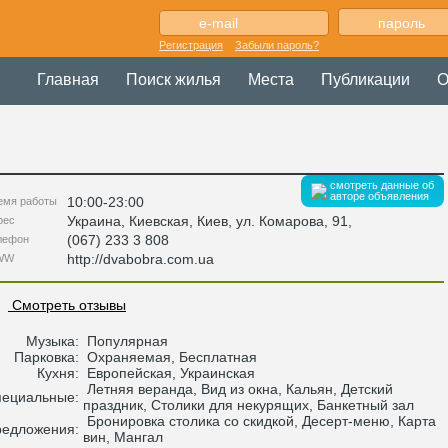
Регистрация
Забыли пароль?
Главная
Поиск жилья
Места
Публикации
О
смотреть данные об
авторе объявления
10:00-23:00
емя работы
Украина
,
Киевская
, Киев,
ул. Комарова, 91
,
рес
(067) 233 3 808
лефон
http://dvabobra.com.ua
WW
Смотреть отзывы
Музыка:
Популярная
Парковка:
Охраняемая, Бесплатная
Кухня:
Европейская, Украинская
Летняя веранда, Вид из окна, Кальян, Детский
пециальные:
праздник, Столики для некурящих, Банкетный зал
Бронировка столика со скидкой, Десерт-меню, Карта
редложения:
вин, Мангал