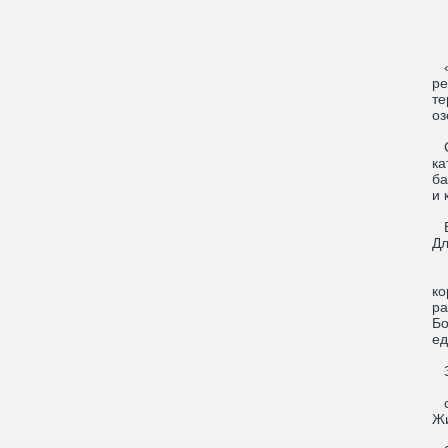
«Д
ре
те
оз
Ср
ка
ба
и 
В 
Дл
«Д
ко
ра
Бо
ед
За
с.
Ж