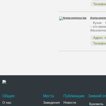
Телефо
Aroma espres
Кухня Одн
– это меню
Абсолютн
Адрес:
К
Телефо
Общее
Места
Публикации
Зимний от
О нас
Заведения
Новости
Буковель