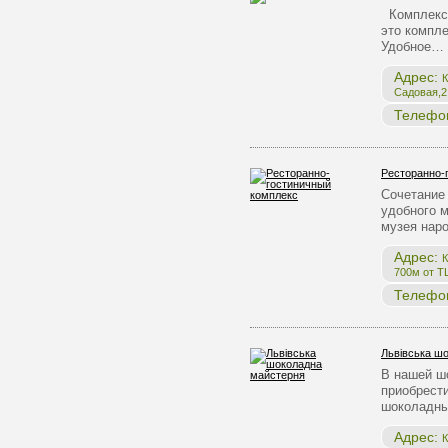
Комплекс 
это компле
Удобное…
Адрес:
К
Садовая,2,
Телефо
Ресторанно-
Сочетание 
удобного 
музея нар
Адрес:
К
700м от Т
Телефо
Львівська ш
В нашей ш
приобрест
шоколадны
Адрес:
К