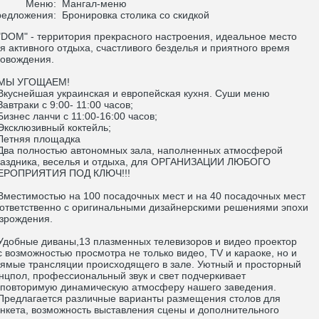
Меню:
Мангал-меню
редложения:
Бронировка столика со скидкой
OM" - территория прекрасного настроения, идеальное место
я активного отдыха, счастливого безделья и приятного время
овождения.
Ы УГОЩАЕМ!
уснейшая украинская и европейская кухня. Суши меню
втраки с 9:00- 11:00 часов;
знес ланчи с 11:00-16:00 часов;
склюзивный коктейль;
етняя площадка
а полностью автономных зала, наполненных атмосферой
аздника, веселья и отдыха, для ОРГАНИЗАЦИИ ЛЮБОГО
ЕРОПРИЯТИЯ ПОД КЛЮЧ!!!
естимостью на 100 посадочных мест и на 40 посадочных мест
ответственно с оригинальными дизайнерскими решениями эпохи
зрождения.
обные диваны,13 плазменных телевизоров и видео проектор
возможностью просмотра не только видео, TV и караоке, но и
ямые трансляции происходящего в зале. Уютный и просторный
нцпол, профессиональный звук и свет подчеркивает
повторимую динамическую атмосферу нашего заведения.
едлагается различные варианты размещения столов для
нкета, возможность выставления сцены и дополнительного