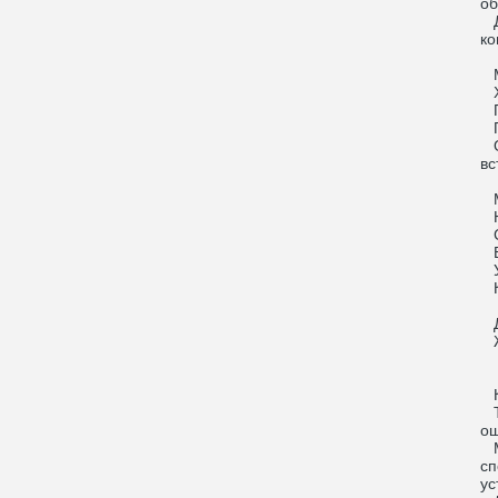
об
Дл
ко
М
Хо
По
По
От
вс
М
Н
С
Бе
У
К
Д
Жд
К
Тё
ощ
Мо
сп
ус