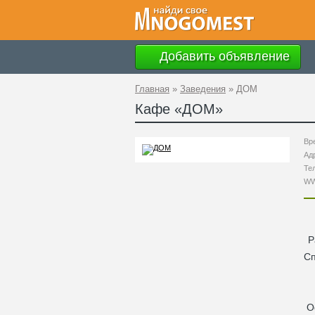
Добавить объявление
Главная
»
Заведения
»
ДОМ
Кафе «
ДОМ
»
Вр
Ад
Те
W
Р
С
О