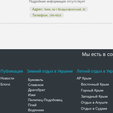
Подробная информация отсутствует
Адрес:
Киев, пр-т Воздухофлотский, 42
Телефон:
249-4919
Мы есть в со
Публикации
Зимний отдых в Украине
Летннй отдых в Ук
Новости
АР Крым
Буковель
Блоги
Восточный Крым
Славское
-
Драгобрат
Горный Крым
-
Изки
Западный Крым
-
Пилипец-Подобовец
Отдых в Алуште
-
Плай
Отдых в Судаке
-
Водяники