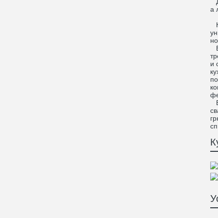
Да
а 
Ка
ун
но
Во
тр
и 
ку
по
ко
фе
Вы
св
гр
сп
К
У