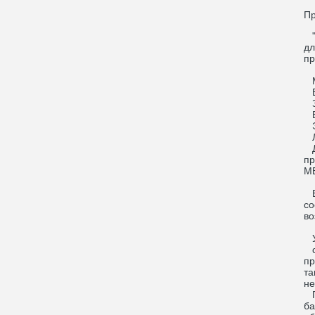
П
"D
дл
пр
М
Вк
За
Би
Эк
Л
Дв
пр
М
Вм
со
во
Уд
с 
пр
та
не
Пр
ба