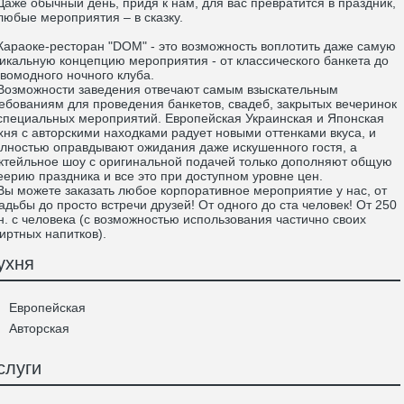
же обычный день, придя к нам, для вас превратится в праздник,
любые мероприятия – в сказку.
раоке-ресторан "DOM" - это возможность воплотить даже самую
икальную концепцию мероприятия - от классического банкета до
вомодного ночного клуба.
зможности заведения отвечают самым взыскательным
ебованиям для проведения банкетов, свадеб, закрытых вечеринок
специальных мероприятий. Европейская Украинская и Японская
хня с авторскими находками радует новыми оттенками вкуса, и
лностью оправдывают ожидания даже искушенного гостя, а
ктейльное шоу с оригинальной подачей только дополняют общую
ерию праздника и все это при доступном уровне цен.
 можете заказать любое корпоративное мероприятие у нас, от
адьбы до просто встречи друзей! От одного до ста человек! От 250
н. с человека (с возможностью использования частично своих
иртных напитков).
ухня
Европейская
Авторская
слуги