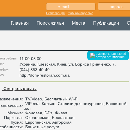
Регистрация
Забыли пароль?
Главная
Поиск жилья
Места
Публикации
О
смотреть данные об
авторе объявления
11:00-05:00
емя работы
Украина
,
Киевская
, Киев,
ул. Бориса Гринченко, 7
,
рес
(044) 353-40-40
лефон
http://dom-restoran.com.ua
WW
Смотреть отзывы
азвлечения:
TV/Video, Бесплатный Wi-Fi
VIP-зал, Кальян, Столики для некурящих, Банкетный
пециальные:
зал
Музыка:
Фоновая, DJ's, Живая
Парковка:
Охраняемая, Бесплатная
Кухня:
Европейская, Авторская
собенности:
Банкетные услуги