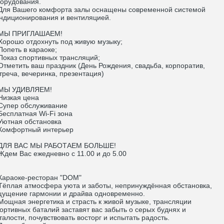
орудования.
я Вашего комфорта залы оснащены современной системой
ндиционирования и вентиляцией.
Ы ПРИГЛАШАЕМ!
рошо отдохнуть под живую музыку;
петь в караоке;
каз спортивных трансляций;
метить ваш праздник (День Рождения, свадьба, корпоратив,
треча, вечеринка, презентация)
Ы УДИВЛЯЕМ!
изкая цена
упер обслуживание
сплатная Wi-Fi зона
ютная обстановка
омфортный интерьер
ЛЯ ВАС МЫ РАБОТАЕМ БОЛЬШЕ!
ем Вас ежедневно с 11.00 и до 5.00
араоке-ресторан "DOM"
плая атмосфера уюта и заботы, непринуждённая обстановка,
ущение гармонии и драйва одновременно.
щная энергетика и страсть к живой музыке, трансляции
ортивных баталий заставят вас забыть о серых буднях и
талости, почувствовать восторг и испытать радость.