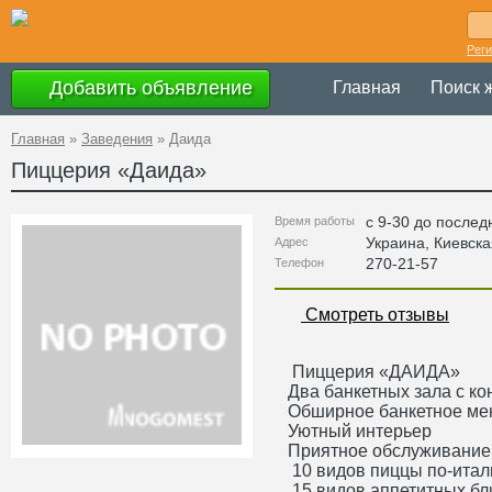
Рег
Добавить объявление
Главная
Поиск 
Главная
»
Заведения
»
Даида
Пиццерия «
Даида
»
с 9-30 до послед
Время работы
Украина
,
Киевска
Адрес
270-21-57
Телефон
Смотреть отзывы
Пиццерия «ДАИДА»
Два банкетных зала с к
Обширное банкетное ме
Уютный интерьер
Приятное обслуживание
10 видов пиццы по-итал
15 видов аппетитных бл