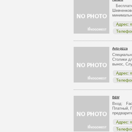
Бесплатна
Шевченков
минималь
Адрес:
К
Телефо
Avto-pizza
Специальн
Столики д
вынос, С
Адрес:
К
Телефо
B&W
Вход: Face
Платный, 
предварит
Адрес:
К
Телефо