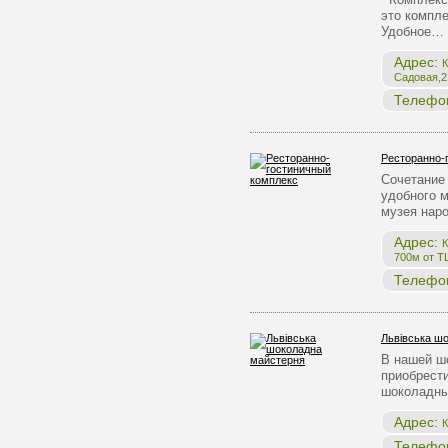
это компле
Удобное…
Адрес:
К
Садовая,2,
Телефо
Ресторанно-
Сочетание 
удобного 
музея нар
Адрес:
К
700м от Т
Телефо
Львівська ш
В нашей ш
приобрест
шоколадны
Адрес:
К
Телефо