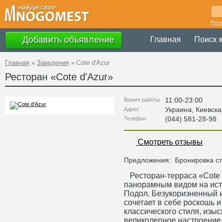
Рег
Добавить объявление
Главная
Поиск 
Главная
»
Заведения
»
Cote d'Azur
Ресторан «
Cote d'Azur
»
11:00-23:00
Время работы
Украина
,
Киевска
Адрес
(044) 581-28-98
Телефон
Смотреть отзывы
Предложения:
Бронировка ст
Ресторан-терраса «Cote d
панорамным видом на ист
Подол. Безукоризненный и
сочетает в себе роскошь и
классического стиля, изы
великолепное настроение