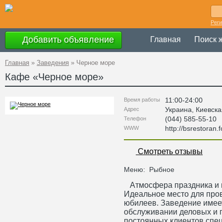
Рег
Добавить объявление
Главная
Поиск 
Главная
»
Заведения
»
Черное море
Кафе «
Черное море
»
11:00-24:00
Время работы
Украина
,
Киевска
Адрес
(044) 585-55-10
Телефон
http://bsrestoran.f
WWW
Смотреть отзывы
Меню:
Рыбное
Атмосфера праздника и в
Идеальное место для пров
юбилеев. Заведение имее
обслуживании деловых и 
постоянных клиентов спец