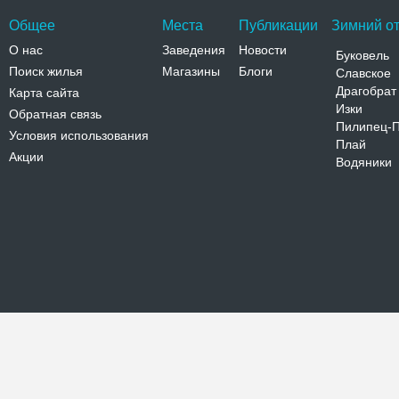
Общее
Места
Публикации
Зимний от
О нас
Заведения
Новости
Буковель
Поиск жилья
Магазины
Блоги
Славское
Драгобрат
Карта сайта
Изки
Обратная связь
Пилипец-
Условия использования
Плай
Акции
Водяники