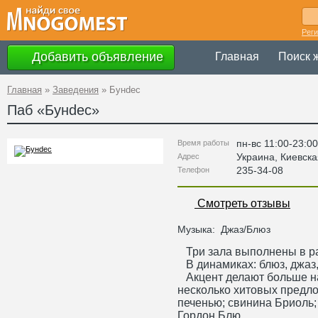
Рег
Добавить объявление
Главная
Поиск 
Главная
»
Заведения
»
Бунdec
Паб «
Бунdec
»
пн-вс 11:00-23:00
Время работы
Украина
,
Киевска
Адрес
235-34-08
Телефон
Смотреть отзывы
Музыка:
Джаз/Блюз
Три зала выполнены в ра
В динамиках: блюз, джаз,
Акцент делают больше на 
несколько хитовых предло
печенью; свинина Бриоль; 
Гордон Блю.