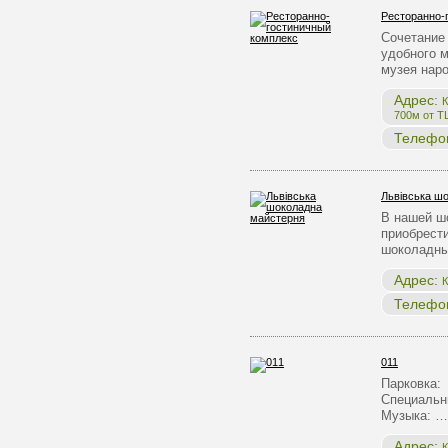
Ресторанно-
Сочетание 
удобного 
музея нар
Адрес:
К
700м от Т
Телефо
Львівська ш
В нашей ш
приобрест
шоколадны
Адрес:
К
Телефо
011
Парковка:
Специальн
Музыка: …
Адрес:
К