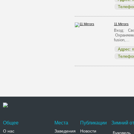
Телефо
11 Mirrors
Вход: Сво
Охраняема
fusion,…
Адрес:
К
Телефо
Общее
Места
Публикации
Зимний от
О нас
Заведения
Новости
Буковель