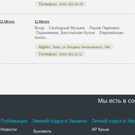
Телефон:
(044) 425-29-79
11 Mirrors
Вход: Свободный Музыка: Лаунж Парковка:
Охраняемая, Бесплатная Кухня: Европейская,
fusion,…
Адрес:
Киев, ул. Богдана Хмельницкого, 34А
Телефон:
(044) 581-11-11
Мы есть в со
Публикации
Зимний отдых в Украине
Летннй отдых в Ук
Новости
АР Крым
Буковель