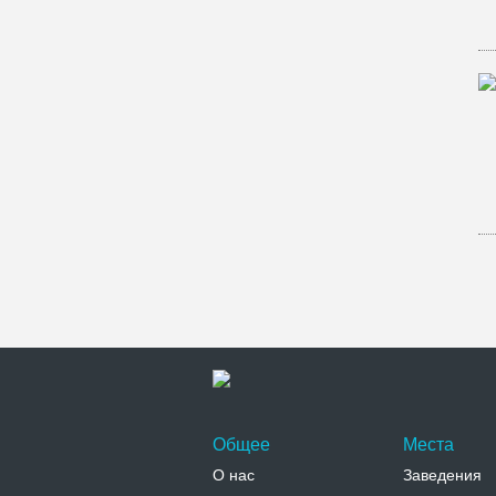
Общее
Места
О нас
Заведения