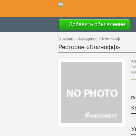
Добавить объявление
Главная
»
Заведения
»
Блинофф
Ресторан «
Блинофф
»
Ад
Те
W
По
К
У