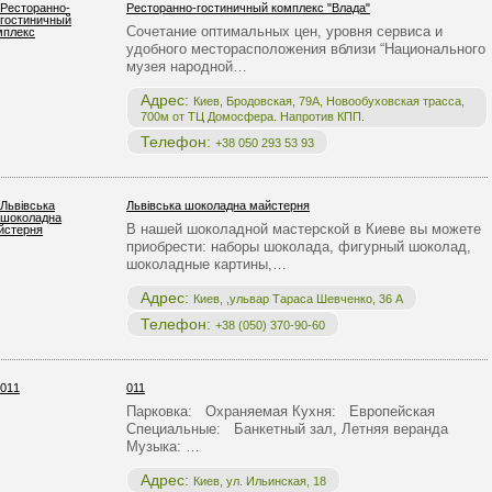
Ресторанно-гостиничный комплекс "Влада"
Сочетание оптимальных цен, уровня сервиса и
удобного месторасположения вблизи “Национального
музея народной…
Адрес:
Киев, Бродовская, 79А, Новообуховская трасса,
700м от ТЦ Домосфера. Напротив КПП.
Телефон:
+38 050 293 53 93
Львівська шоколадна майстерня
В нашей шоколадной мастерской в Киеве вы можете
приобрести: наборы шоколада, фигурный шоколад,
шоколадные картины,…
Адрес:
Киев, ,ульвар Тараса Шевченко, 36 А
Телефон:
+38 (050) 370-90-60
011
Парковка: Охраняемая Кухня: Европейская
Специальные: Банкетный зал, Летняя веранда
Музыка: …
Адрес:
Киев, ул. Ильинская, 18