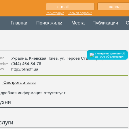
Регистрация
Забыли пароль?
Главная
Поиск жилья
Места
Публикации
О
смотреть данные об
авторе объявления
Украина
,
Киевская
, Киев,
ул. Героев Сталинграда, 14Г
,
рес
(044) 464-84-76
лефон
http://blinoff.ua
WW
Смотреть отзывы
дробная информация отсутствует
ухня
слуги