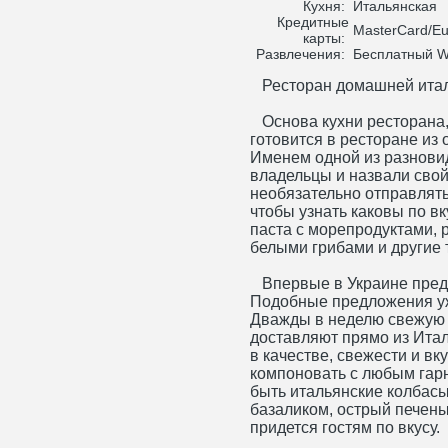
Кухня:
Итальянская
Кредитные
MasterCard/Eur
карты:
Развлечения:
Бесплатный Wi
Ресторан домашней итал
Основа кухни ресторана, 
готовится в ресторане из 
Именем одной из разновид
владельцы и назвали свой
необязательно отправлять
чтобы узнать каковы по вк
паста с морепродуктами, 
белыми грибами и другие
Впервые в Украине пред
Подобные предложения уж
Дважды в неделю свежую 
доставляют прямо из Итал
в качестве, свежести и в
компоновать с любым гарн
быть итальянские колбасы
базаликом, острый печены
придется гостям по вкусу.