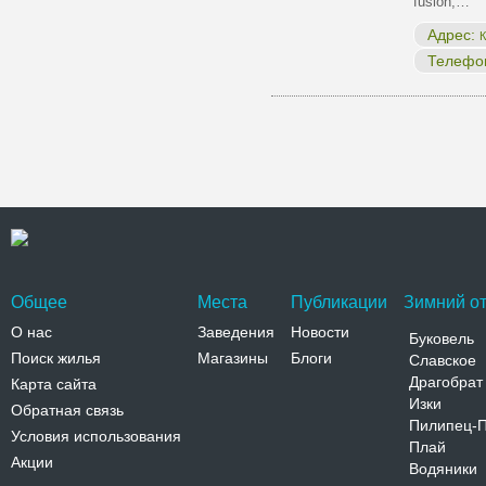
fusion,…
Адрес:
К
Телефо
Общее
Места
Публикации
Зимний от
О нас
Заведения
Новости
Буковель
Поиск жилья
Магазины
Блоги
Славское
Драгобрат
Карта сайта
Изки
Обратная связь
Пилипец-
Условия использования
Плай
Акции
Водяники