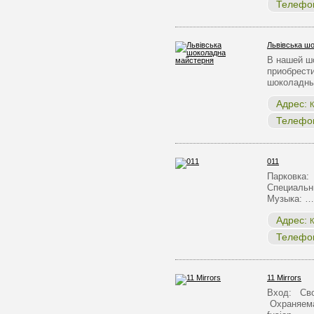
Телефо
Львівська ш
В нашей ш
приобрест
шоколадны
Адрес:
К
Телефо
011
Парковка:
Специальн
Музыка: …
Адрес:
К
Телефо
11 Mirrors
Вход: Сво
Охраняема