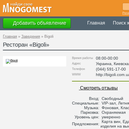
Рег
Добавить объявление
Главная
Поиск 
Главная
»
Заведения
»
Bigoli
Ресторан «
Bigoli
»
08:00-00:00
Время работы
Украина
,
Киевска
Адрес
(044) 591-17-00
Телефон
http://bigoli.com.u
WWW
Смотреть отзывы
Вход:
Свободный
Специальные:
VIP-зал, Летн
Музыка:
Фоновая, Кла
Парковка:
Охраняемая
Уровень цен:
умеренно
Карта вин, Еда
Предложения:
изделия на вы