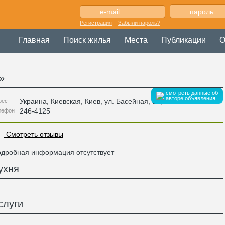
Регистрация
Забыли пароль?
Главная
Поиск жилья
Места
Публикации
О
»
смотреть данные об
авторе объявления
Украина
,
Киевская
, Киев,
ул. Басейная, 19
,
рес
246-4125
лефон
Смотреть отзывы
дробная информация отсутствует
ухня
слуги