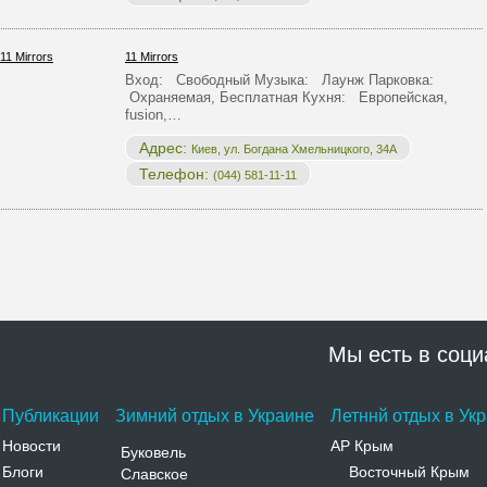
11 Mirrors
Вход: Свободный Музыка: Лаунж Парковка:
Охраняемая, Бесплатная Кухня: Европейская,
fusion,…
Адрес:
Киев, ул. Богдана Хмельницкого, 34А
Телефон:
(044) 581-11-11
Мы есть в соци
Публикации
Зимний отдых в Украине
Летннй отдых в Ук
Новости
АР Крым
Буковель
Блоги
Восточный Крым
Славское
-