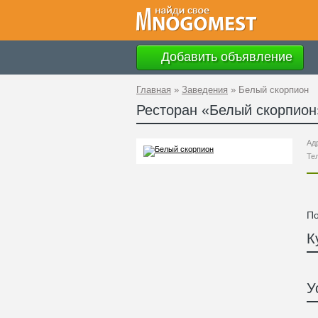
Добавить объявление
Главная
»
Заведения
»
Белый скорпион
Ресторан «
Белый скорпион
Ад
Те
По
К
У