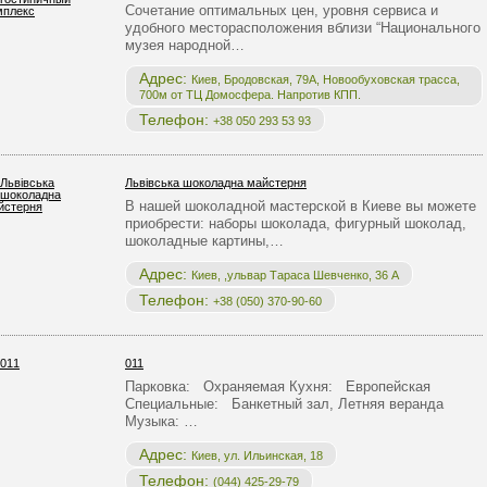
Сочетание оптимальных цен, уровня сервиса и
удобного месторасположения вблизи “Национального
музея народной…
Адрес:
Киев, Бродовская, 79А, Новообуховская трасса,
700м от ТЦ Домосфера. Напротив КПП.
Телефон:
+38 050 293 53 93
Львівська шоколадна майстерня
В нашей шоколадной мастерской в Киеве вы можете
приобрести: наборы шоколада, фигурный шоколад,
шоколадные картины,…
Адрес:
Киев, ,ульвар Тараса Шевченко, 36 А
Телефон:
+38 (050) 370-90-60
011
Парковка: Охраняемая Кухня: Европейская
Специальные: Банкетный зал, Летняя веранда
Музыка: …
Адрес:
Киев, ул. Ильинская, 18
Телефон:
(044) 425-29-79