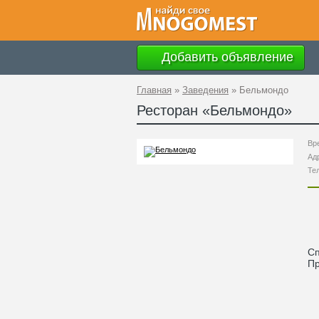
Добавить объявление
Главная
»
Заведения
»
Бельмондо
Ресторан «
Бельмондо
»
Вр
Ад
Те
С
П