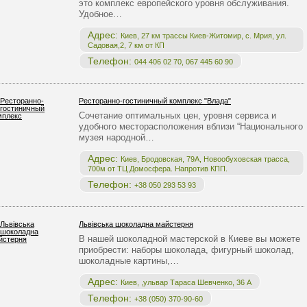
это комплекс европейского уровня обслуживания.
Удобное…
Адрес:
Киев, 27 км трассы Киев-Житомир, с. Мрия, ул.
Садовая,2, 7 км от КП
Телефон:
044 406 02 70, 067 445 60 90
Ресторанно-гостиничный комплекс "Влада"
Сочетание оптимальных цен, уровня сервиса и
удобного месторасположения вблизи “Национального
музея народной…
Адрес:
Киев, Бродовская, 79А, Новообуховская трасса,
700м от ТЦ Домосфера. Напротив КПП.
Телефон:
+38 050 293 53 93
Львівська шоколадна майстерня
В нашей шоколадной мастерской в Киеве вы можете
приобрести: наборы шоколада, фигурный шоколад,
шоколадные картины,…
Адрес:
Киев, ,ульвар Тараса Шевченко, 36 А
Телефон:
+38 (050) 370-90-60