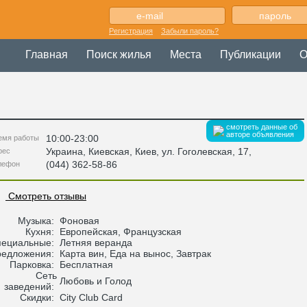
Регистрация
Забыли пароль?
Главная
Поиск жилья
Места
Публикации
О
смотреть данные об
авторе объявления
10:00-23:00
емя работы
Украина
,
Киевская
, Киев,
ул. Гоголевская, 17
,
рес
(044) 362-58-86
лефон
Смотреть отзывы
Музыка:
Фоновая
Кухня:
Европейская, Французская
пециальные:
Летняя веранда
редложения:
Карта вин, Еда на вынос, Завтрак
Парковка:
Бесплатная
Сеть
Любовь и Голод
заведений:
Скидки:
Сity Club Card