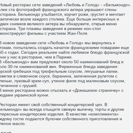
вый ресторан сети заведений «Любовь и Голод» - «Бельмондо».
лее ста фотографий французского актера украшают стены
сторана. Бельмондо улыбается, корчит рожи, грустит и мечтает
актически возле каждого столика. Еще больше интересных и
дких снимков великого актера вы обнаружите, открыв меню
сторана. Три плазмы заведения в режиме нон-стоп
монстрируют фильмы с участием Жан-Поля.
новом заведении сети «Любовь и Голод» мы вернулись к
токам, попытались создать начатое французскими поварами еще
60-х годах. Сегодня реальнее найти любимое блюдо французской
хни у нас в ресторане, чем в Париже.
«Бельмондо» вам предложат около 50 наименований блюд и
оло 30-ти наименований вин. Фирменные блюда заведения:
рской гребешок под трюфельным соусом, лягушачьи лапки,
еветки в сливочном соусе, баранина, запеченная рулетом с
ленью, луковый крем-суп, утиное филе под малиновым соусом,
печенное с грушей.
меню ресторана можно отыскать и «Домашнюю страничку» с
юдами украинской кухни.
сторан имеет свой собственный кондитерский цех. В
ельмондо» вы всегда отыщите свежую выпечку, торты и другие
тересные кондитерские изделия. В качестве «комплимента»
ждому гостю подаются булочки собственного приготовления и
леное масло.