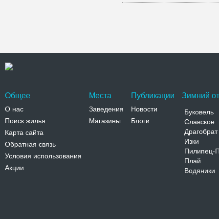
Общее
Места
Публикации
Зимний от
О нас
Заведения
Новости
Буковель
Поиск жилья
Магазины
Блоги
Славское
Драгобрат
Карта сайта
Изки
Обратная связь
Пилипец-
Условия использования
Плай
Акции
Водяники