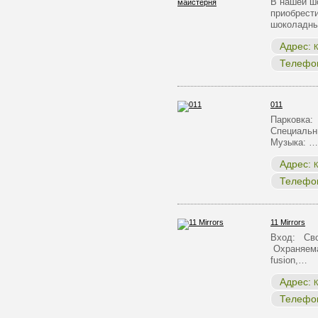
В нашей ш
приобрест
шоколадны
Адрес:
К
Телефо
011
Парковка:
Специальн
Музыка: …
Адрес:
К
Телефо
11 Mirrors
Вход: Сво
Охраняема
fusion,…
Адрес:
К
Телефо