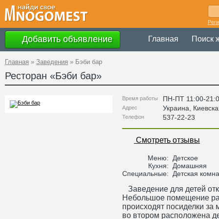
Рег
Добавить объявление
Главная
Поиск 
Главная
»
Заведения
»
Бэби бар
Ресторан «
Бэби бар
»
ПН-ПТ 11:00-21:0
Время работы
Украина
,
Киевска
Адрес
537-22-23
Телефон
Смотреть отзывы
Меню:
Детское
Кухня:
Домашняя
Специальные:
Детская комна
Заведение для детей отк
Небольшое помещение раз
происходят посиделки за
во втором расположена де