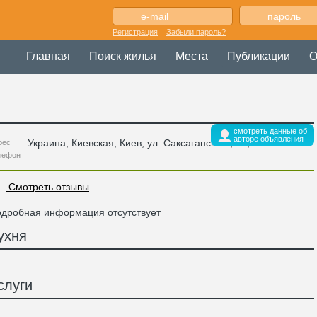
Регистрация
Забыли пароль?
Главная
Поиск жилья
Места
Публикации
О
смотреть данные об
авторе объявления
Украина
,
Киевская
, Киев,
ул. Саксаганского, 38
,
рес
лефон
Смотреть отзывы
дробная информация отсутствует
ухня
слуги