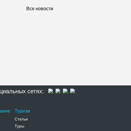
Все новости
циальных сетях:
раине
Туризм
Статьи
Туры