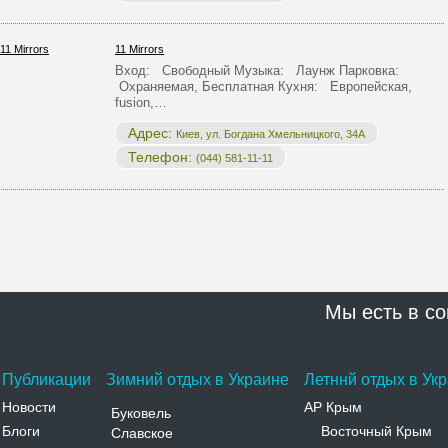
11 Mirrors
Вход: Свободный Музыка: Лаунж Парковка:
Охраняемая, Бесплатная Кухня: Европейская,
fusion,…
Адрес:
Киев, ул. Богдана Хмельницкого, 34А
Телефон:
(044) 581-11-11
Мы есть в со
Публикации
Зимний отдых в Украине
Летннй отдых в Ук
Новости
АР Крым
Буковель
Блоги
Восточный Крым
Славское
-