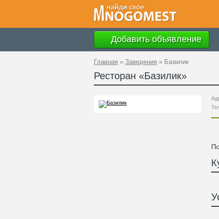
Добавить объявление
Главная
»
Заведения
»
Базилик
Ресторан «
Базилик
»
Ад
Те
По
К
У