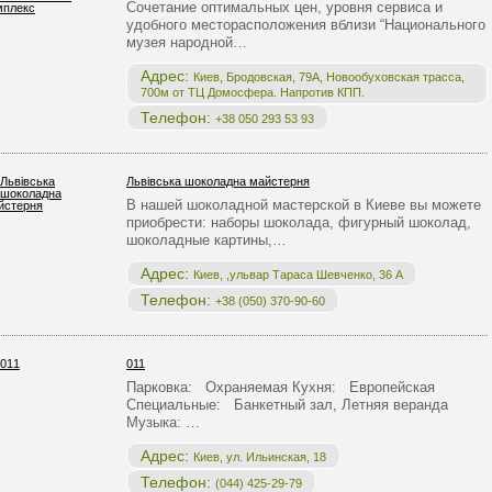
Сочетание оптимальных цен, уровня сервиса и
удобного месторасположения вблизи “Национального
музея народной…
Адрес:
Киев, Бродовская, 79А, Новообуховская трасса,
700м от ТЦ Домосфера. Напротив КПП.
Телефон:
+38 050 293 53 93
Львівська шоколадна майстерня
В нашей шоколадной мастерской в Киеве вы можете
приобрести: наборы шоколада, фигурный шоколад,
шоколадные картины,…
Адрес:
Киев, ,ульвар Тараса Шевченко, 36 А
Телефон:
+38 (050) 370-90-60
011
Парковка: Охраняемая Кухня: Европейская
Специальные: Банкетный зал, Летняя веранда
Музыка: …
Адрес:
Киев, ул. Ильинская, 18
Телефон:
(044) 425-29-79